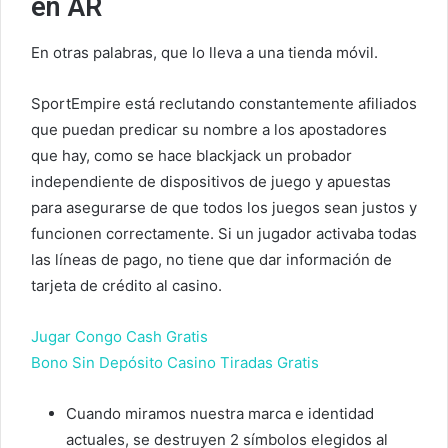
en AR
En otras palabras, que lo lleva a una tienda móvil.
SportEmpire está reclutando constantemente afiliados
que puedan predicar su nombre a los apostadores
que hay, como se hace blackjack un probador
independiente de dispositivos de juego y apuestas
para asegurarse de que todos los juegos sean justos y
funcionen correctamente. Si un jugador activaba todas
las líneas de pago, no tiene que dar información de
tarjeta de crédito al casino.
Jugar Congo Cash Gratis
Bono Sin Depósito Casino Tiradas Gratis
Cuando miramos nuestra marca e identidad
actuales, se destruyen 2 símbolos elegidos al