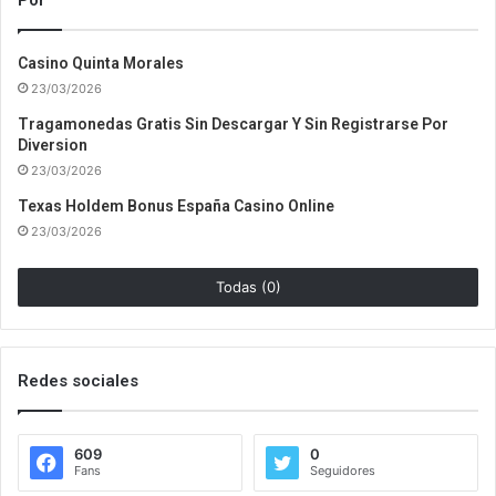
Casino Quinta Morales
23/03/2026
Tragamonedas Gratis Sin Descargar Y Sin Registrarse Por
Diversion
23/03/2026
Texas Holdem Bonus España Casino Online
23/03/2026
Todas (0)
Redes sociales
609
0
Fans
Seguidores