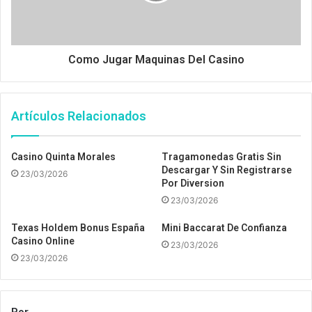
Como Jugar Maquinas Del Casino
Artículos Relacionados
Casino Quinta Morales
Tragamonedas Gratis Sin
Descargar Y Sin Registrarse
23/03/2026
Por Diversion
23/03/2026
Texas Holdem Bonus España
Mini Baccarat De Confianza
Casino Online
23/03/2026
23/03/2026
Por