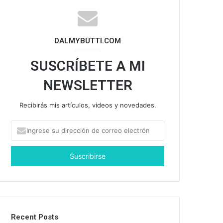
DALMYBUTTI.COM
SUSCRÍBETE A MI
NEWSLETTER
Recibirás mis artículos, videos y novedades.
I
n
g
r
e
s
e
s
u
Recent Posts
d