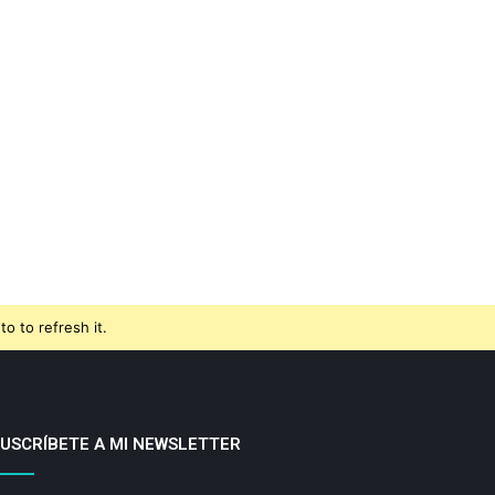
o to refresh it.
USCRÍBETE A MI NEWSLETTER