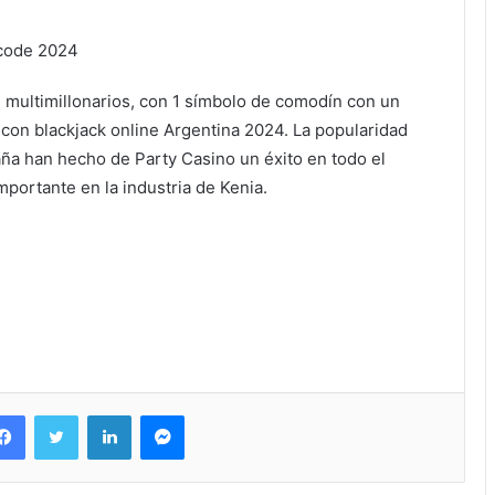
 code 2024
 multimillonarios, con 1 símbolo de comodín con un
con blackjack online Argentina 2024. La popularidad
aña han hecho de Party Casino un éxito en todo el
portante en la industria de Kenia.
Facebook
Twitter
LinkedIn
Messenger