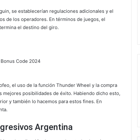
uin, se establecerían regulaciones adicionales y el
tos de los operadores. En términos de juegos, el
ermina el destino del giro.
Y Bonus Code 2024
ofeo, el uso de la función Thunder Wheel y la compra
as mejores posibilidades de éxito. Habiendo dicho esto,
erior y también lo hacemos para estos fines. En
nta.
resivos Argentina