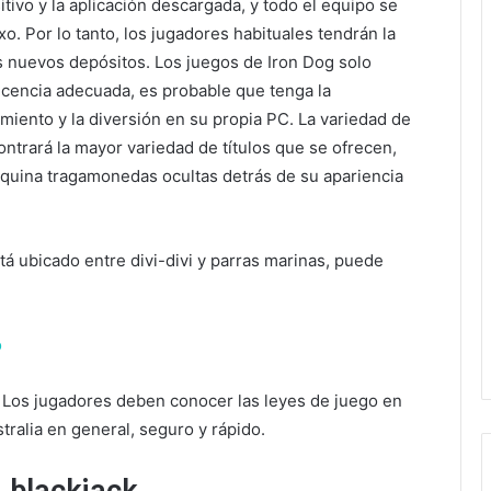
tivo y la aplicación descargada, y todo el equipo se
o. Por lo tanto, los jugadores habituales tendrán la
s nuevos depósitos. Los juegos de Iron Dog solo
icencia adecuada, es probable que tenga la
miento y la diversión en su propia PC. La variedad de
ntrará la mayor variedad de títulos que se ofrecen,
máquina tragamonedas ocultas detrás de su apariencia
á ubicado entre divi-divi y parras marinas, puede
o
Los jugadores deben conocer las leyes de juego en
stralia en general, seguro y rápido.
 blackjack