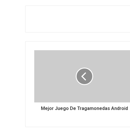
Mejor Juego De Tragamonedas Android