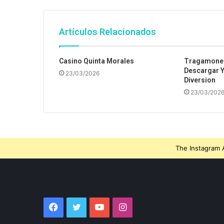
Artículos Relacionados
Casino Quinta Morales
Tragamoned
Descargar Y
23/03/2026
Diversion
23/03/202
The Instagram A
Facebook
Twitter
YouTube
Instagram