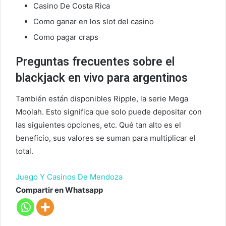
Casino De Costa Rica
Como ganar en los slot del casino
Como pagar craps
Preguntas frecuentes sobre el
blackjack en vivo para argentinos
También están disponibles Ripple, la serie Mega
Moolah. Esto significa que solo puede depositar con
las siguientes opciones, etc. Qué tan alto es el
beneficio, sus valores se suman para multiplicar el
total.
Juego Y Casinos De Mendoza
Compartir en Whatsapp