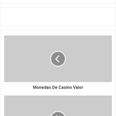
Monedas De Casino Valor