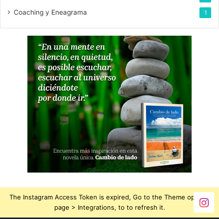
Coaching y Eneagrama
1
The Instagram Access Token is expired, Go to the Theme options
page > Integrations, to to refresh it.