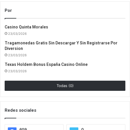
Por
Casino Quinta Morales
23/03/2026
Tragamonedas Gratis Sin Descargar Y Sin Registrarse Por
Diversion
23/03/2026
Texas Holdem Bonus España Casino Online
23/03/2026
Todas (0)
Redes sociales
609
0