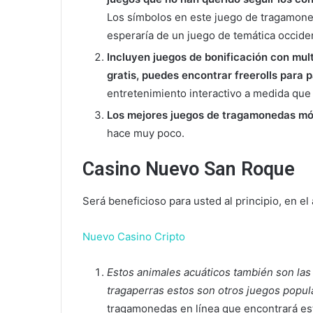
Los símbolos en este juego de tragamone
esperaría de un juego de temática occide
Incluyen juegos de bonificación con mult
gratis, puedes encontrar freerolls para p
entretenimiento interactivo a medida que
Los mejores juegos de tragamonedas mó
hace muy poco.
Casino Nuevo San Roque
Será beneficioso para usted al principio, en el 
Nuevo Casino Cripto
Estos animales acuáticos también son las
tragaperras estos son otros juegos popul
tragamonedas en línea que encontrará es