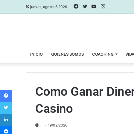
Facebook
Twitter
YouTube
Instagram
jueves, agosto 6 2026
INICIO
QUIENES SOMOS
COACHING
VID
Como Ganar Diner
Facebook
Twitter
Casino
LinkedIn
19/02/2026
Messenger