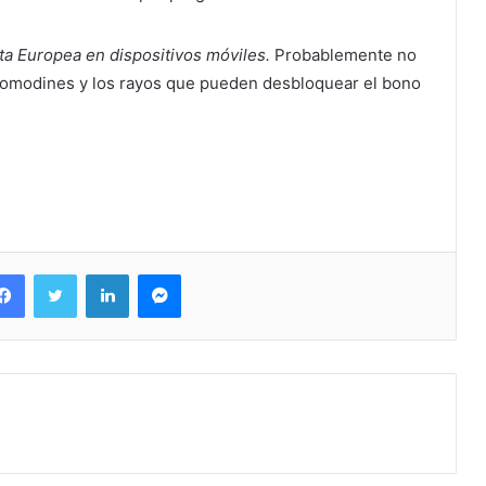
ta Europea en dispositivos móviles.
Probablemente no
 comodines y los rayos que pueden desbloquear el bono
Facebook
Twitter
LinkedIn
Messenger