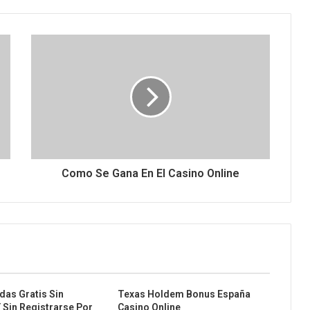
Como Se Gana En El Casino Online
as Gratis Sin
Texas Holdem Bonus España
 Sin Registrarse Por
Casino Online