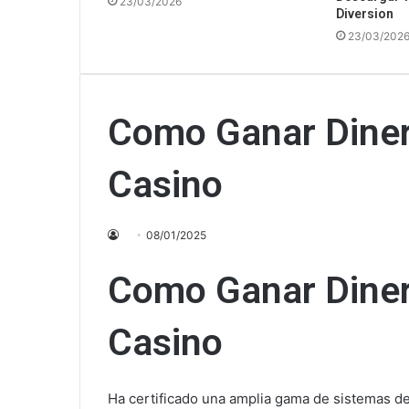
23/03/2026
Diversion
23/03/202
Como Ganar Diner
Casino
08/01/2025
Como Ganar Diner
Casino
Ha certificado una amplia gama de sistemas de