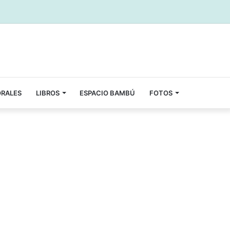
ORALES
LIBROS
ESPACIO BAMBÚ
FOTOS