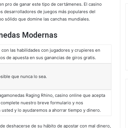
en pro de ganar este tipo de certámenes. El casino
os desarrolladores de juegos más populares del
po sólido que domine las canchas mundiales.
onedas Modernas
r con las habilidades con jugadores y crupieres en
tos de apuesta en sus ganancias de giros gratis.
sible que nunca lo sea.
ragamonedas Raging Rhino, casino online que acepta
complete nuestro breve formulario y nos
usted y lo ayudaremos a ahorrar tiempo y dinero.
 de deshacerse de su hábito de apostar con mal dinero,