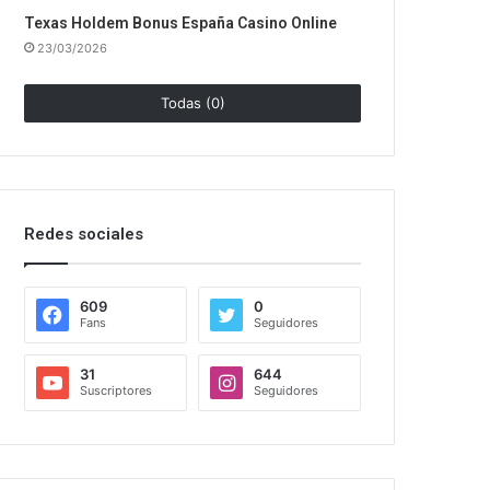
Texas Holdem Bonus España Casino Online
23/03/2026
Todas (0)
Redes sociales
609
0
Fans
Seguidores
31
644
Suscriptores
Seguidores