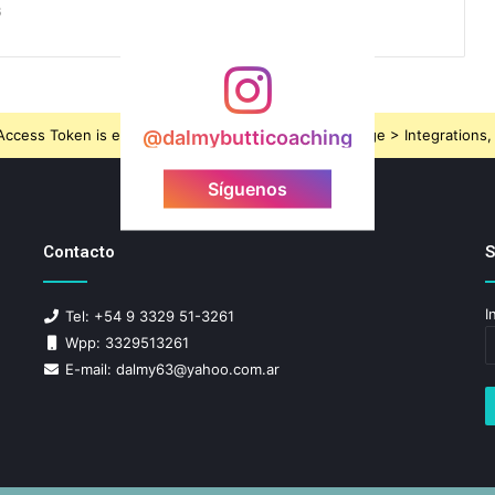
6
ccess Token is expired, Go to the Theme options page > Integrations, t
@dalmybutticoaching
Síguenos
Contacto
S
I
Tel: +54 9 3329 51-3261
Wpp: 3329513261
E-mail: dalmy63@yahoo.com.ar