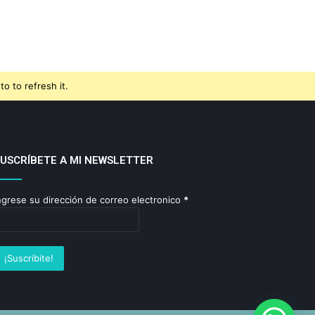
o to refresh it.
USCRÍBETE A MI NEWSLETTER
ngrese su dirección de correo electronico
*