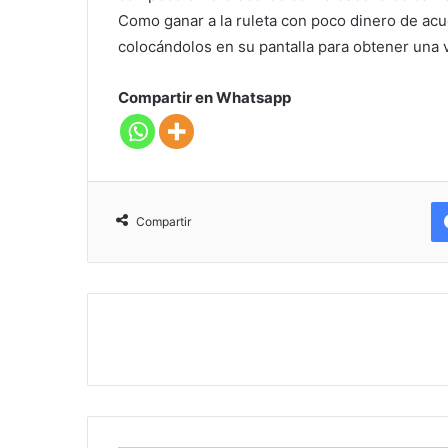
Como ganar a la ruleta con poco dinero de acu
colocándolos en su pantalla para obtener una v
Compartir en Whatsapp
Compartir