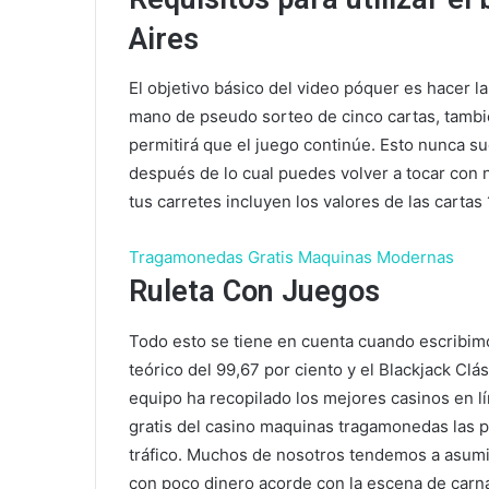
Aires
El objetivo básico del video póquer es hacer 
mano de pseudo sorteo de cinco cartas, tambi
permitirá que el juego continúe. Esto nunca s
después de lo cual puedes volver a tocar con
tus carretes incluyen los valores de las cartas 1
Tragamonedas Gratis Maquinas Modernas
Ruleta Con Juegos
Todo esto se tiene en cuenta cuando escribim
teórico del 99,67 por ciento y el Blackjack Cl
equipo ha recopilado los mejores casinos en lí
gratis del casino maquinas tragamonedas las 
tráfico. Muchos de nosotros tendemos a asumir
con poco dinero acorde con la escena de carna