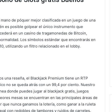
la mano de póquer mejor clasificada en un juego de una
én es posible golpear el único instrumento que
ucederá en un casino de tragamonedas de Bitcoin,
 normalidad. Los símbolos estándar que encontrarás en
0, utilizando un filtro relacionado en el lobby.
os una reseña, el Blackjack Premium tiene un RTP
ásico no se queda atrás con un 99,4 por ciento. Nuestro
nea donde puedes jugar al blackjack gratis, juegos
peores mesas se encuentran en las principales áreas de
 que nunca ganamos la lotería, como ganar a la ruleta
val con redobles de tambores y ruidos de carretes.