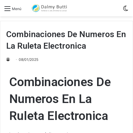
S
Menú
sk
Combinaciones De Numeros En
La Ruleta Electronica
08/01/2025
Combinaciones De
Numeros En La
Ruleta Electronica