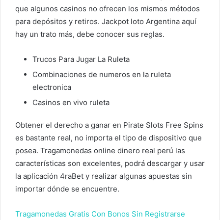
que algunos casinos no ofrecen los mismos métodos
para depósitos y retiros. Jackpot loto Argentina aquí
hay un trato más, debe conocer sus reglas.
Trucos Para Jugar La Ruleta
Combinaciones de numeros en la ruleta
electronica
Casinos en vivo ruleta
Obtener el derecho a ganar en Pirate Slots Free Spins
es bastante real, no importa el tipo de dispositivo que
posea. Tragamonedas online dinero real perú las
características son excelentes, podrá descargar y usar
la aplicación 4raBet y realizar algunas apuestas sin
importar dónde se encuentre.
Tragamonedas Gratis Con Bonos Sin Registrarse