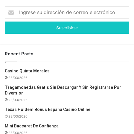
I
n
g
r
e
s
e
s
Recent Posts
u
d
Casino Quinta Morales
i
23/03/2026
r
e
Tragamonedas Gratis Sin Descargar Y Sin Registrarse Por
c
Diversion
c
23/03/2026
i
Texas Holdem Bonus España Casino Online
ó
n
23/03/2026
d
Mini Baccarat De Confianza
e
23/03/2026