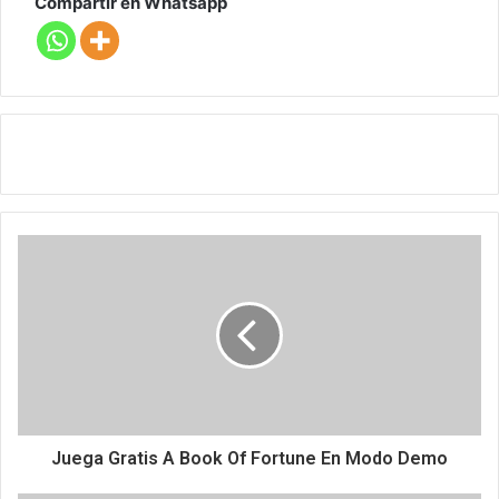
Compartir en Whatsapp
Juega Gratis A Book Of Fortune En Modo Demo