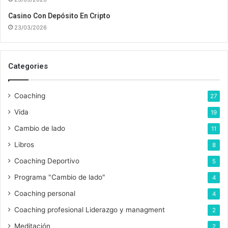
c
o
Casino Con Depósito En Cripto
r
23/03/2026
r
e
o
Categories
e
l
e
Coaching
27
c
t
Vida
19
r
Cambio de lado
11
ó
n
Libros
8
i
Coaching Deportivo
5
c
o
Programa "Cambio de lado"
4
Coaching personal
4
Coaching profesional Liderazgo y managment
2
Meditación
2