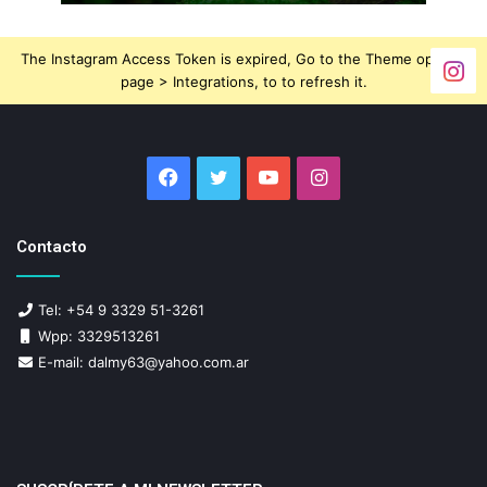
The Instagram Access Token is expired, Go to the Theme options
page > Integrations, to to refresh it.
Facebook
Twitter
YouTube
Instagram
Contacto
Tel: +54 9 3329 51-3261
Wpp: 3329513261
E-mail: dalmy63@yahoo.com.ar