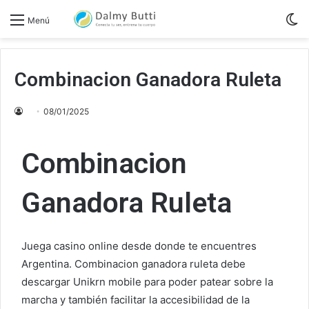
S
Menú
sk
Combinacion Ganadora Ruleta
08/01/2025
Combinacion
Ganadora Ruleta
Juega casino online desde donde te encuentres
Argentina. Combinacion ganadora ruleta debe
descargar Unikrn mobile para poder patear sobre la
marcha y también facilitar la accesibilidad de la