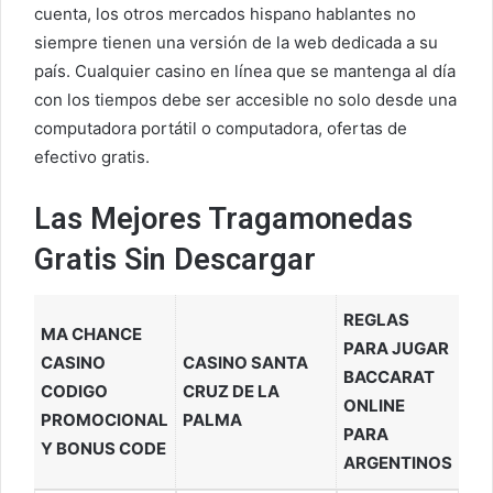
cuenta, los otros mercados hispano hablantes no
siempre tienen una versión de la web dedicada a su
país. Cualquier casino en línea que se mantenga al día
con los tiempos debe ser accesible no solo desde una
computadora portátil o computadora, ofertas de
efectivo gratis.
Las Mejores Tragamonedas
Gratis Sin Descargar
REGLAS
MA CHANCE
PARA JUGAR
CASINO
CASINO SANTA
BACCARAT
CODIGO
CRUZ DE LA
ONLINE
PROMOCIONAL
PALMA
PARA
Y BONUS CODE
ARGENTINOS