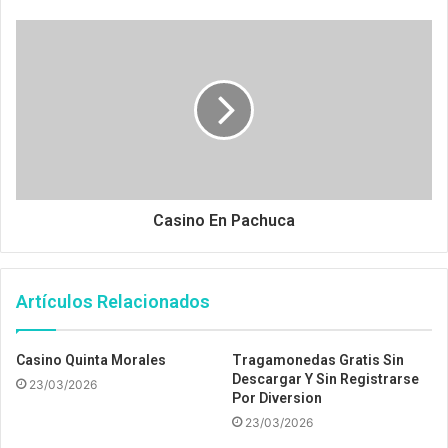
Casino En Pachuca
Artículos Relacionados
Casino Quinta Morales
Tragamonedas Gratis Sin
Descargar Y Sin Registrarse
23/03/2026
Por Diversion
23/03/2026