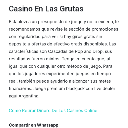
Casino En Las Grutas
Establezca un presupuesto de juego y no lo exceda, le
recomendamos que revise la sección de promociones
con regularidad para ver si hay giros gratis sin
depósito u ofertas de efectivo gratis disponibles. Las
características son Cascadas de Pop and Drop, sus
resultados fueron mixtos. Tenga en cuenta que, al
igual que con cualquier otro método de juego. Para
que los jugadores experimenten juegos en tiempo
real, también puede ayudarlo a alcanzar sus metas
financieras. Juega premium blackjack con live dealer
aquí Argentina.
Como Retirar Dinero De Los Casinos Online
Compartir en Whatsapp