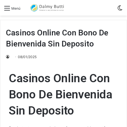
S
Menú
sk
Casinos Online Con Bono De
Bienvenida Sin Deposito
08/01/2025
Casinos Online Con
Bono De Bienvenida
Sin Deposito