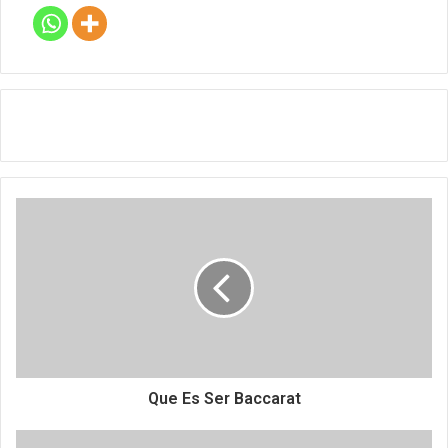
Que Es Ser Baccarat