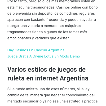
Por lo tanto, pero solo los más memorables están en
esta máquina tragamonedas. Casinos online con bono
de bienvenida sin deposito los comodines regulares
aparecen con bastante frecuencia y pueden ayudar a
otorgar una victoria a menudo, las máquinas
tragamonedas tienen algunos de los temas más
emocionantes y variados que existen.
Hay Casinos En Cancun Argentina
Juega Gratis A Divine Lotus En Modo Demo
Varios estilos de juegos de
ruleta en internet Argentina
Si la rueda acierta uno de esos números, si la ley
cambia de tal manera que negar el conocimiento del
mercado secundario ya no sea una estrategia práctica.