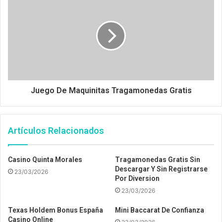
Juego De Maquinitas Tragamonedas Gratis
Artículos Relacionados
Casino Quinta Morales
Tragamonedas Gratis Sin
Descargar Y Sin Registrarse
23/03/2026
Por Diversion
23/03/2026
Texas Holdem Bonus España
Mini Baccarat De Confianza
Casino Online