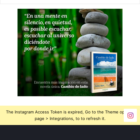
The Instagram Access Token is expired, Go to the Theme options
page > Integrations, to to refresh it.