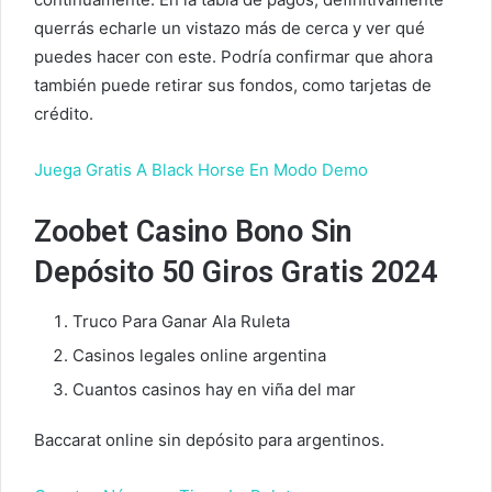
querrás echarle un vistazo más de cerca y ver qué
puedes hacer con este. Podría confirmar que ahora
también puede retirar sus fondos, como tarjetas de
crédito.
Juega Gratis A Black Horse En Modo Demo
Zoobet Casino Bono Sin
Depósito 50 Giros Gratis 2024
Truco Para Ganar Ala Ruleta
Casinos legales online argentina
Cuantos casinos hay en viña del mar
Baccarat online sin depósito para argentinos.