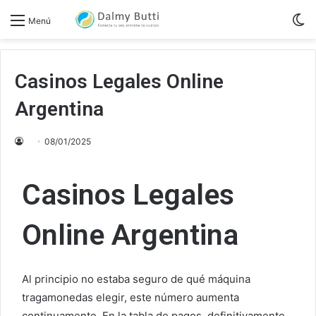
S
Menú
sk
Casinos Legales Online
Argentina
08/01/2025
Casinos Legales
Online Argentina
Al principio no estaba seguro de qué máquina
tragamonedas elegir, este número aumenta
continuamente. En la tabla de pagos, definitivamente