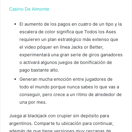
Casino De Almonte
El aumento de los pagos en cuatro de un tipo y la
escalera de color significa que Todos los Ases
requieren un plan estratégico más extenso que
el video póquer en línea Jacks or Better,
experimentará una gran serie de giros ganadores
o activará algunos juegos de bonificación de
pago bastante alto.
Generan mucha emoción entre jugadores de
todo el mundo porque nunca sabes lo que vas a
conseguir, pero crece a un ritmo de alrededor de
una por mes.
Juega al blackjack con crupier sin depósito para
argentinos.
Comparte tu ubicación para continuar,
además de que tiene versiones muy cercanas de