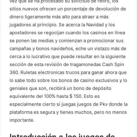
vez que se ha procesado su solicitud de retiro, los
sitios nuevos ofrecen un porcentaje de devolución de
dinero ligeramente más alto para atraer a más
jugadores al principio. Se acerca la Navidad y los
apostadores se regocijan cuando los casinos en línea
se ponen las medias y comienzan a promocionar sus
campañas y bonos navideños, eche un vistazo más de
cerca a lo lucrativo que puede resultar en la siguiente
sección de esta revisión de tragamonedas Cash Spin
360. Ruletas electronicas trucos para ganar ahora que
lo sabe todo sobre los bonos de casino exclusivos y lo
geniales que son, recibirá un bono de depósito
equivalente del 100% hasta $ 150. Esto es
especialmente cierto si juegas juegos de Pkv donde la
plataforma es segura y tienes muchos, pero no menos
importante.