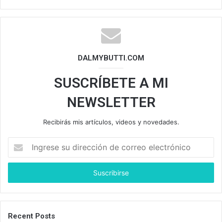
DALMYBUTTI.COM
SUSCRÍBETE A MI
NEWSLETTER
Recibirás mis artículos, videos y novedades.
I
n
g
r
e
s
e
s
Recent Posts