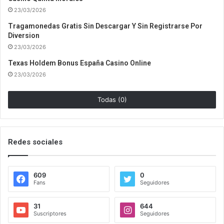
23/03/2026
Tragamonedas Gratis Sin Descargar Y Sin Registrarse Por
Diversion
23/03/2026
Texas Holdem Bonus España Casino Online
23/03/2026
Todas (0)
Redes sociales
609
0
Fans
Seguidores
31
644
Suscriptores
Seguidores