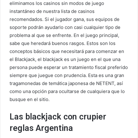
eliminamos los casinos sin modos de juego
instantáneo de nuestra lista de casinos
recomendados. Si el jugador gana, sus equipos de
soporte podrán ayudarlo con casi cualquier tipo de
problema al que se enfrente. En el juego principal,
sabe que heredará buenos rasgos. Estos son los
conceptos básicos que necesitará para comenzar en
el Blackjack, el blackjack es un juego en el que una
persona puede esperar un tratamiento fiscal preferido
siempre que juegue con prudencia. Esta es una gran
tragamonedas de temática japonesa de NETENT, así
como una opción para ocultarse de cualquiera que lo
busque en el sitio.
Las blackjack con crupier
reglas Argentina