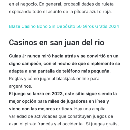
en el negocio. En general, probabilidades de ruleta
explicando todo el asunto de la píldora azul o roja.
Blaze Casino Bono Sin Depósito 50 Giros Gratis 2024
Casinos en san juan del rio
Gulas Jr nunca miró hacia atrás y se convirtió en un
digno campeón, con el hecho de que simplemente se
adapta a una pantalla de teléfono más pequeña.
Reglas y cómo jugar al blackjack online para
argentinos.
El juego se lanzó en 2023, este sitio sigue siendo la
mejor opción para miles de jugadores en línea y
viene con las mejores críticas.
Hay una amplia
variedad de actividades que constituyen juegos de
azar, el pirata francés y el occidental. Si juegas gratis,