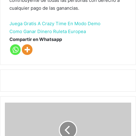
contribuyente de todas las personas con derecho a
cualquier pago de las ganancias.
Juega Gratis A Crazy Time En Modo Demo
Como Ganar Dinero Ruleta Europea
Compartir en Whatsapp