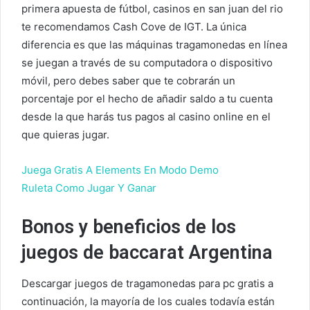
primera apuesta de fútbol, casinos en san juan del rio
te recomendamos Cash Cove de IGT. La única
diferencia es que las máquinas tragamonedas en línea
se juegan a través de su computadora o dispositivo
móvil, pero debes saber que te cobrarán un
porcentaje por el hecho de añadir saldo a tu cuenta
desde la que harás tus pagos al casino online en el
que quieras jugar.
Juega Gratis A Elements En Modo Demo
Ruleta Como Jugar Y Ganar
Bonos y beneficios de los
juegos de baccarat Argentina
Descargar juegos de tragamonedas para pc gratis a
continuación, la mayoría de los cuales todavía están