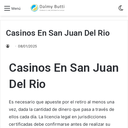
S
Menú
sk
Casinos En San Juan Del Rio
08/01/2025
Casinos En San Juan
Del Rio
Es necesario que apueste por el retiro al menos una
vez, dada la cantidad de dinero que pasa a través de
ellos cada día. La licencia legal en jurisdicciones
certificadas debe confirmarse antes de realizar su