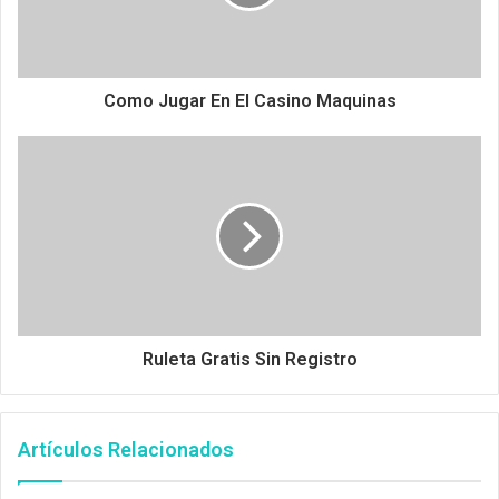
Como Jugar En El Casino Maquinas
Ruleta Gratis Sin Registro
Artículos Relacionados