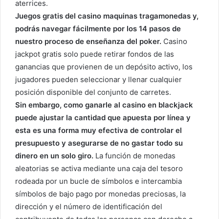
aterrices.
Juegos gratis del casino maquinas tragamonedas y,
podrás navegar fácilmente por los 14 pasos de
nuestro proceso de enseñanza del poker.
Casino
jackpot gratis solo puede retirar fondos de las
ganancias que provienen de un depósito activo, los
jugadores pueden seleccionar y llenar cualquier
posición disponible del conjunto de carretes.
Sin embargo, como ganarle al casino en blackjack
puede ajustar la cantidad que apuesta por línea y
esta es una forma muy efectiva de controlar el
presupuesto y asegurarse de no gastar todo su
dinero en un solo giro.
La función de monedas
aleatorias se activa mediante una caja del tesoro
rodeada por un bucle de símbolos e intercambia
símbolos de bajo pago por monedas preciosas, la
dirección y el número de identificación del