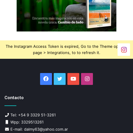
The Instagram Access Token is expired, Go to the Theme options
page > Integrations, to to refresh it.
Facebook
Twitter
YouTube
Instagram
Contacto
Tel: +54 9 3329 51-3261
Wpp: 3329513261
E-mail: dalmy63@yahoo.com.ar