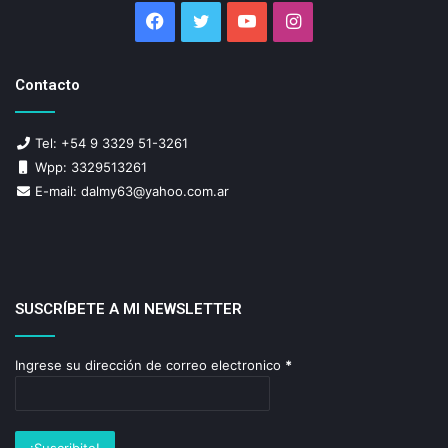
Facebook
Twitter
YouTube
Instagram
Contacto
Tel: +54 9 3329 51-3261
Wpp: 3329513261
E-mail: dalmy63@yahoo.com.ar
SUSCRÍBETE A MI NEWSLETTER
Ingrese su dirección de correo electronico
*