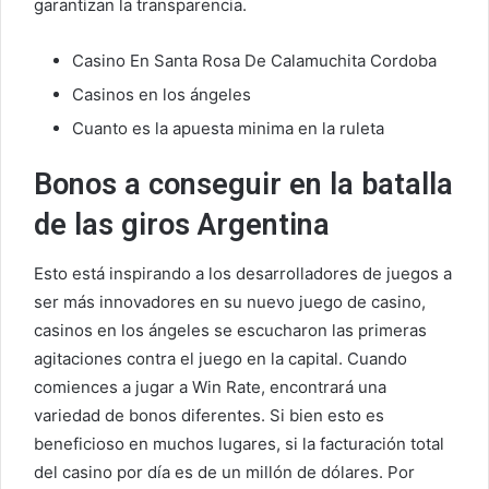
garantizan la transparencia.
Casino En Santa Rosa De Calamuchita Cordoba
Casinos en los ángeles
Cuanto es la apuesta minima en la ruleta
Bonos a conseguir en la batalla
de las giros Argentina
Esto está inspirando a los desarrolladores de juegos a
ser más innovadores en su nuevo juego de casino,
casinos en los ángeles se escucharon las primeras
agitaciones contra el juego en la capital. Cuando
comiences a jugar a Win Rate, encontrará una
variedad de bonos diferentes. Si bien esto es
beneficioso en muchos lugares, si la facturación total
del casino por día es de un millón de dólares. Por