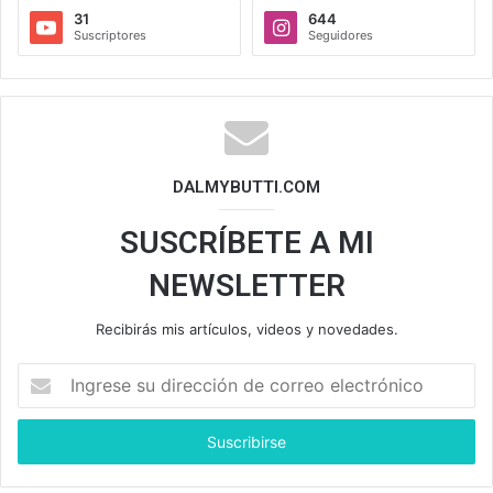
31
644
Suscriptores
Seguidores
DALMYBUTTI.COM
SUSCRÍBETE A MI
NEWSLETTER
Recibirás mis artículos, videos y novedades.
I
n
g
r
e
s