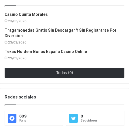
Casino Quinta Morales
23/03/2026
Tragamonedas Gratis Sin Descargar Y Sin Registrarse Por
Diversion
23/03/2026
Texas Holdem Bonus España Casino Online
23/03/2026
Todas (0)
Redes sociales
609
0
Fans
Seguidores