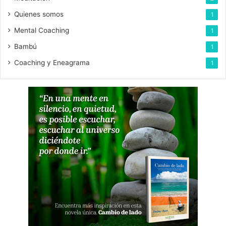
Quienes somos
1
Mental Coaching
1
Bambú
1
Coaching y Eneagrama
1