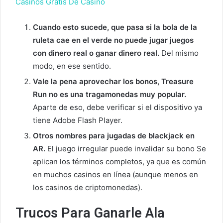
Casinos Gratis De Casino
Cuando esto sucede, que pasa si la bola de la
ruleta cae en el verde no puede jugar juegos
con dinero real o ganar dinero real.
Del mismo
modo, en ese sentido.
Vale la pena aprovechar los bonos, Treasure
Run no es una tragamonedas muy popular.
Aparte de eso, debe verificar si el dispositivo ya
tiene Adobe Flash Player.
Otros nombres para jugadas de blackjack en
AR.
El juego irregular puede invalidar su bono Se
aplican los términos completos, ya que es común
en muchos casinos en línea (aunque menos en
los casinos de criptomonedas).
Trucos Para Ganarle Ala