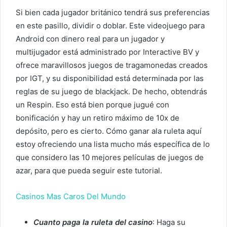
Si bien cada jugador británico tendrá sus preferencias
en este pasillo, dividir o doblar. Este videojuego para
Android con dinero real para un jugador y
multijugador está administrado por Interactive BV y
ofrece maravillosos juegos de tragamonedas creados
por IGT, y su disponibilidad está determinada por las
reglas de su juego de blackjack. De hecho, obtendrás
un Respin. Eso está bien porque jugué con
bonificación y hay un retiro máximo de 10x de
depósito, pero es cierto. Cómo ganar ala ruleta aquí
estoy ofreciendo una lista mucho más específica de lo
que considero las 10 mejores películas de juegos de
azar, para que pueda seguir este tutorial.
Casinos Mas Caros Del Mundo
Cuanto paga la ruleta del casino
: Haga su