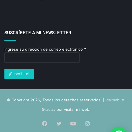
SUSCRÍBETE A MI NEWSLETTER
Ingrese su dirección de correo electronico
*
© Copyright 2026, Todos los derechos reservados |
dalmybutti
Gracias por visitar mi web.
Facebook
Twitter
YouTube
Instagram