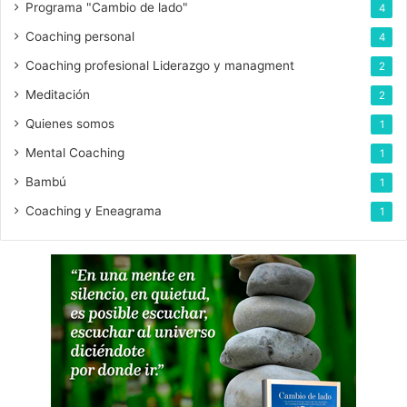
o
Programa "Cambio de lado"
4
Coaching personal
4
Coaching profesional Liderazgo y managment
2
Meditación
2
Quienes somos
1
Mental Coaching
1
Bambú
1
Coaching y Eneagrama
1