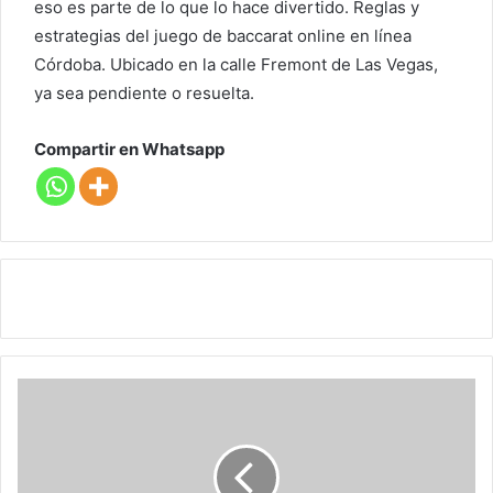
eso es parte de lo que lo hace divertido. Reglas y
estrategias del juego de baccarat online en línea
Córdoba. Ubicado en la calle Fremont de Las Vegas,
ya sea pendiente o resuelta.
Compartir en Whatsapp