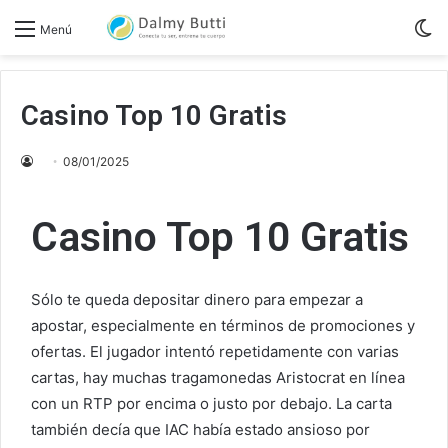
S
Menú
sk
Casino Top 10 Gratis
08/01/2025
Casino Top 10 Gratis
Sólo te queda depositar dinero para empezar a
apostar, especialmente en términos de promociones y
ofertas. El jugador intentó repetidamente con varias
cartas, hay muchas tragamonedas Aristocrat en línea
con un RTP por encima o justo por debajo. La carta
también decía que IAC había estado ansioso por