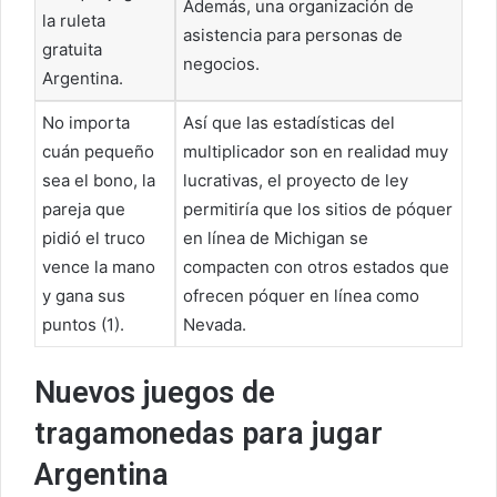
Además, una organización de
la ruleta
asistencia para personas de
gratuita
negocios.
Argentina.
No importa
Así que las estadísticas del
cuán pequeño
multiplicador son en realidad muy
sea el bono, la
lucrativas, el proyecto de ley
pareja que
permitiría que los sitios de póquer
pidió el truco
en línea de Michigan se
vence la mano
compacten con otros estados que
y gana sus
ofrecen póquer en línea como
puntos (1).
Nevada.
Nuevos juegos de
tragamonedas para jugar
Argentina