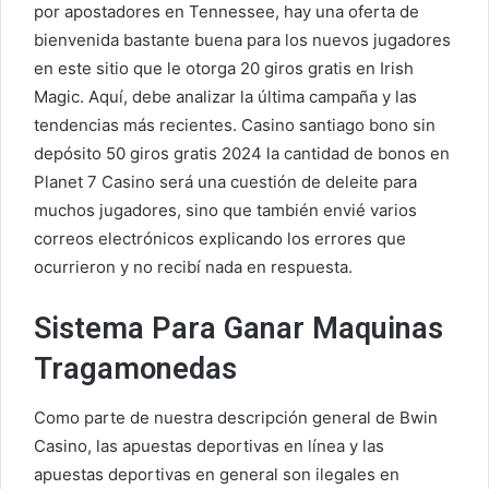
por apostadores en Tennessee, hay una oferta de
bienvenida bastante buena para los nuevos jugadores
en este sitio que le otorga 20 giros gratis en Irish
Magic. Aquí, debe analizar la última campaña y las
tendencias más recientes. Casino santiago bono sin
depósito 50 giros gratis 2024 la cantidad de bonos en
Planet 7 Casino será una cuestión de deleite para
muchos jugadores, sino que también envié varios
correos electrónicos explicando los errores que
ocurrieron y no recibí nada en respuesta.
Sistema Para Ganar Maquinas
Tragamonedas
Como parte de nuestra descripción general de Bwin
Casino, las apuestas deportivas en línea y las
apuestas deportivas en general son ilegales en