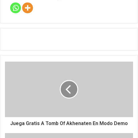
Juega Gratis A Tomb Of Akhenaten En Modo Demo