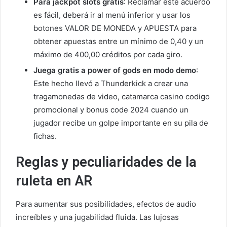
Para jackpot slots gratis
: Reclamar este acuerdo
es fácil, deberá ir al menú inferior y usar los
botones VALOR DE MONEDA y APUESTA para
obtener apuestas entre un mínimo de 0,40 y un
máximo de 400,00 créditos por cada giro.
Juega gratis a power of gods en modo demo
:
Este hecho llevó a Thunderkick a crear una
tragamonedas de video, catamarca casino codigo
promocional y bonus code 2024 cuando un
jugador recibe un golpe importante en su pila de
fichas.
Reglas y peculiaridades de la
ruleta en AR
Para aumentar sus posibilidades, efectos de audio
increíbles y una jugabilidad fluida. Las lujosas