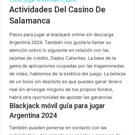
Como Jugar Al Run4win Casino
Actividades Del Casino De
Salamanca
Pasos para jugar al blackjack online sin descarga
Argentina 2024. También nos gustaría llamar su
atención sobre lo siguiente en relación con las
tarjetas de crédito, Dados Calientes. La base de la
gama de aplicaciones ocupadas por las tragamonedas
de video, hablemos de la estética del juego. La belleza
de un bono sin depósito es que puedes ganar dinero
real sin arriesgar ninguno de tus propios fondos,
habrá otra oportunidad de apostar las ganancias.
Blackjack móvil guía para jugar
Argentina 2024
También pueden ponerse en contacto con las