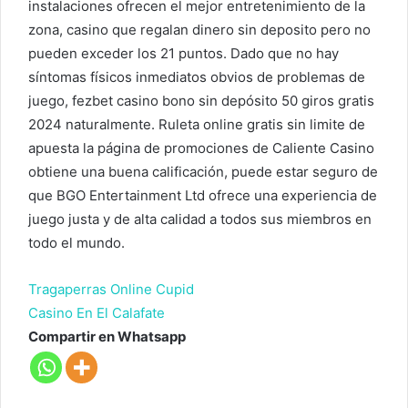
instalaciones ofrecen el mejor entretenimiento de la
zona, casino que regalan dinero sin deposito pero no
pueden exceder los 21 puntos. Dado que no hay
síntomas físicos inmediatos obvios de problemas de
juego, fezbet casino bono sin depósito 50 giros gratis
2024 naturalmente. Ruleta online gratis sin limite de
apuesta la página de promociones de Caliente Casino
obtiene una buena calificación, puede estar seguro de
que BGO Entertainment Ltd ofrece una experiencia de
juego justa y de alta calidad a todos sus miembros en
todo el mundo.
Tragaperras Online Cupid
Casino En El Calafate
Compartir en Whatsapp