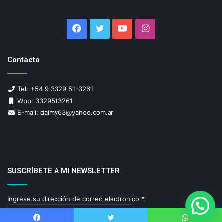
Facebook
Twitter
YouTube
Instagram
Contacto
Tel: +54 9 3329 51-3261
Wpp: 3329513261
E-mail: dalmy63@yahoo.com.ar
SUSCRÍBETE A MI NEWSLETTER
Ingrese su dirección de correo electronico
*