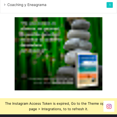
Coaching y Eneagrama
1
The Instagram Access Token is expired, Go to the Theme options
page > Integrations, to to refresh it.