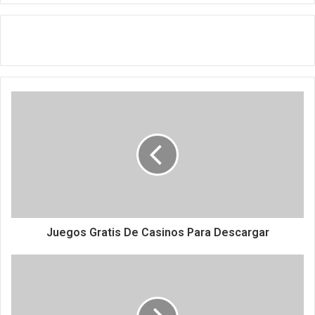
Juegos Gratis De Casinos Para Descargar