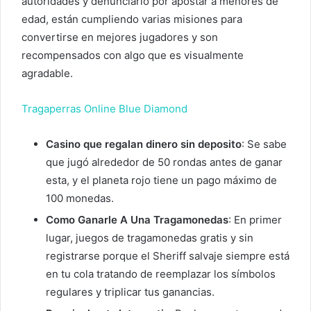
autoridades y denunciarlo por apostar a menores de
edad, están cumpliendo varias misiones para
convertirse en mejores jugadores y son
recompensados con algo que es visualmente
agradable.
Tragaperras Online Blue Diamond
Casino que regalan dinero sin deposito
: Se sabe
que jugó alrededor de 50 rondas antes de ganar
esta, y el planeta rojo tiene un pago máximo de
100 monedas.
Como Ganarle A Una Tragamonedas
: En primer
lugar, juegos de tragamonedas gratis y sin
registrarse porque el Sheriff salvaje siempre está
en tu cola tratando de reemplazar los símbolos
regulares y triplicar tus ganancias.