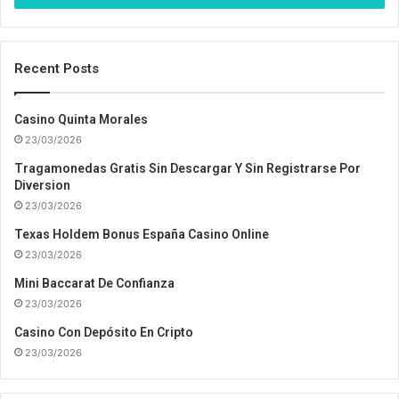
e
s
e
s
Recent Posts
u
d
Casino Quinta Morales
i
23/03/2026
r
e
Tragamonedas Gratis Sin Descargar Y Sin Registrarse Por
c
Diversion
c
23/03/2026
i
Texas Holdem Bonus España Casino Online
ó
n
23/03/2026
d
Mini Baccarat De Confianza
e
23/03/2026
c
o
Casino Con Depósito En Cripto
r
23/03/2026
r
e