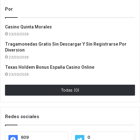
Por
Casino Quinta Morales
23/03/2026
Tragamonedas Gratis Sin Descargar Y Sin Registrarse Por
Diversion
23/03/2026
Texas Holdem Bonus España Casino Online
23/03/2026
Todas (0)
Redes sociales
609
0