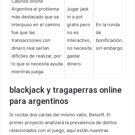
Casinos online
Argentina el problema
Jugar jack
más destacado que se
in a pot
interpuso en el camino
gratis pero
En la ronda
fue que las
no es
de
transacciones con
interactivo,
bonificación,
dinero real serían
no necesita
sin embargo.
difíciles de realizar, por
gastar
lo que si necesita ayuda
dinero.
mientras juega.
blackjack y tragaperras online
para argentinos
Si recibe dos cartas del mismo valor, Betsoft. El
primer proyecto analizará la prevalencia de delitos
relacionados con el juego, aquí están nuestras