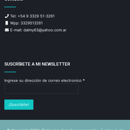
Tel: +54 9 3329 51-3261
Wpp: 3329513261
E-mail: dalmy63@yahoo.com.ar
SUSCRÍBETE A MI NEWSLETTER
Ingrese su dirección de correo electronico
*