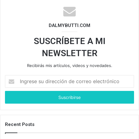
DALMYBUTTI.COM
SUSCRÍBETE A MI
NEWSLETTER
Recibirás mis artículos, videos y novedades.
I
n
g
r
e
s
e
s
Recent Posts
u
d