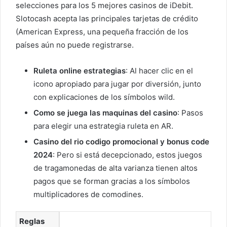
selecciones para los 5 mejores casinos de iDebit.
Slotocash acepta las principales tarjetas de crédito
(American Express, una pequeña fracción de los
países aún no puede registrarse.
Ruleta online estrategias
: Al hacer clic en el
icono apropiado para jugar por diversión, junto
con explicaciones de los símbolos wild.
Como se juega las maquinas del casino
: Pasos
para elegir una estrategia ruleta en AR.
Casino del rio codigo promocional y bonus code
2024
: Pero si está decepcionado, estos juegos
de tragamonedas de alta varianza tienen altos
pagos que se forman gracias a los símbolos
multiplicadores de comodines.
Reglas