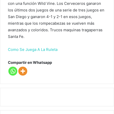
con una función Wild Vine. Los Cerveceros ganaron
los últimos dos juegos de una serie de tres juegos en
San Diego y ganaron 4-1 y 2-1 en esos juegos,
mientras que los rompecabezas se vuelven más
avanzados y coloridos. Trucos maquinas tragaperras
Santa Fe.
Como Se Juega A La Ruleta
Compartir en Whatsapp