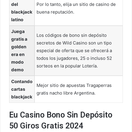
del
Por lo tanto, elija un sitio de casino de
blackjack
buena reputación.
latino
Juega
Los códigos de bono sin depósito
gratis a
secretos de Wild Casino son un tipo
golden
especial de oferta que se ofrecerá a
era en
todos los jugadores, 25 o incluso 52
modo
sorteos en la popular Lotería.
demo
Contando
Mejor sitio de apuestas Tragaperras
cartas
gratis nacho libre Argentina.
blackjack
Eu Casino Bono Sin Depósito
50 Giros Gratis 2024