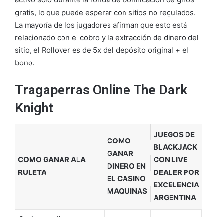
gratis, lo que puede esperar con sitios no regulados.
La mayoría de los jugadores afirman que esto está
relacionado con el cobro y la extracción de dinero del
sitio, el Rollover es de 5x del depósito original + el
bono.
Tragaperras Online The Dark
Knight
JUEGOS DE
COMO
BLACKJACK
GANAR
COMO GANAR ALA
CON LIVE
DINERO EN
RULETA
DEALER POR
EL CASINO
EXCELENCIA
MAQUINAS
ARGENTINA