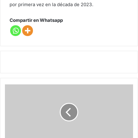
por primera vez en la década de 2023.
Compartir en Whatsapp