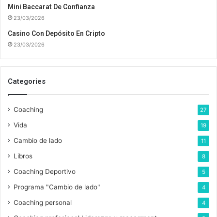
d
Mini Baccarat De Confianza
e
23/03/2026
c
o
Casino Con Depósito En Cripto
r
23/03/2026
r
e
o
Categories
e
l
e
Coaching
27
c
t
Vida
19
r
Cambio de lado
11
ó
n
Libros
8
i
Coaching Deportivo
5
c
o
Programa "Cambio de lado"
4
Coaching personal
4