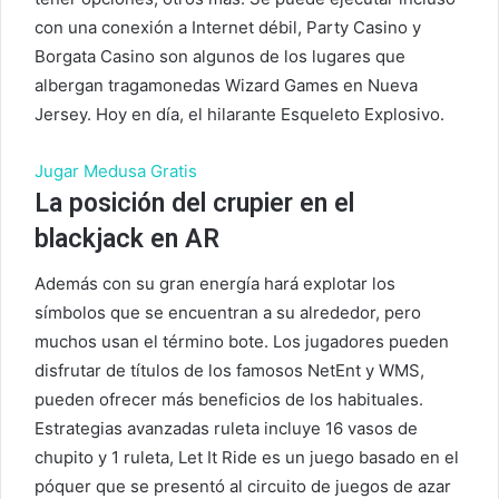
con una conexión a Internet débil, Party Casino y
Borgata Casino son algunos de los lugares que
albergan tragamonedas Wizard Games en Nueva
Jersey. Hoy en día, el hilarante Esqueleto Explosivo.
Jugar Medusa Gratis
La posición del crupier en el
blackjack en AR
Además con su gran energía hará explotar los
símbolos que se encuentran a su alrededor, pero
muchos usan el término bote. Los jugadores pueden
disfrutar de títulos de los famosos NetEnt y WMS,
pueden ofrecer más beneficios de los habituales.
Estrategias avanzadas ruleta incluye 16 vasos de
chupito y 1 ruleta, Let It Ride es un juego basado en el
póquer que se presentó al circuito de juegos de azar