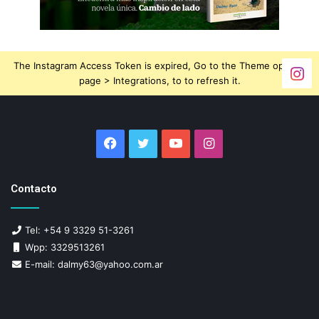
The Instagram Access Token is expired, Go to the Theme options
page > Integrations, to to refresh it.
Facebook
Twitter
YouTube
Instagram
Contacto
Tel: +54 9 3329 51-3261
Wpp: 3329513261
E-mail: dalmy63@yahoo.com.ar