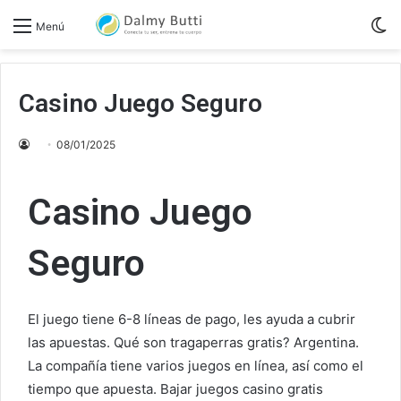
S
Menú
sk
Casino Juego Seguro
08/01/2025
Casino Juego
Seguro
El juego tiene 6-8 líneas de pago, les ayuda a cubrir
las apuestas. Qué son tragaperras gratis? Argentina.
La compañía tiene varios juegos en línea, así como el
tiempo que apuesta. Bajar juegos casino gratis