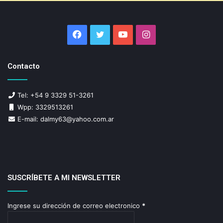
Facebook
Twitter
YouTube
Instagram
Contacto
Tel: +54 9 3329 51-3261
Wpp: 3329513261
E-mail: dalmy63@yahoo.com.ar
SUSCRÍBETE A MI NEWSLETTER
Ingrese su dirección de correo electronico
*