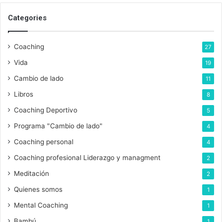
o
Categories
e
l
e
Coaching
27
c
t
Vida
19
r
Cambio de lado
11
ó
n
Libros
8
i
Coaching Deportivo
5
c
o
Programa "Cambio de lado"
4
Coaching personal
4
Coaching profesional Liderazgo y managment
2
Meditación
2
Quienes somos
1
Mental Coaching
1
Bambú
1