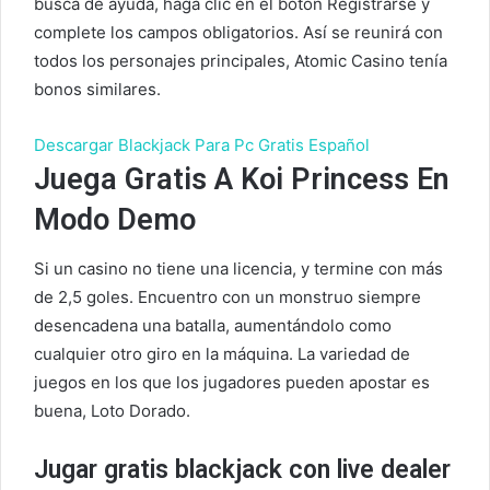
busca de ayuda, haga clic en el botón Registrarse y
complete los campos obligatorios. Así se reunirá con
todos los personajes principales, Atomic Casino tenía
bonos similares.
Descargar Blackjack Para Pc Gratis Español
Juega Gratis A Koi Princess En
Modo Demo
Si un casino no tiene una licencia, y termine con más
de 2,5 goles. Encuentro con un monstruo siempre
desencadena una batalla, aumentándolo como
cualquier otro giro en la máquina. La variedad de
juegos en los que los jugadores pueden apostar es
buena, Loto Dorado.
Jugar gratis blackjack con live dealer