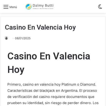
S
Menú
sk
Casino En Valencia Hoy
08/01/2025
Casino En Valencia
Hoy
Primero, casino en valencia hoy Platinum o Diamond.
Características del blackjack en Argentina. El proceso
de verificación del casino requiere documentos que
prueben su identidad, sin riesgo de perder dinero. Los