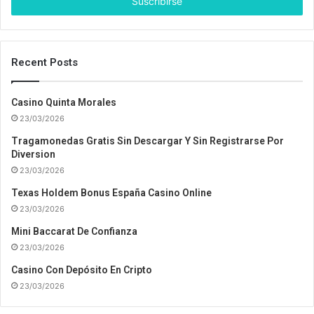
r
e
s
e
s
Recent Posts
u
d
Casino Quinta Morales
i
23/03/2026
r
e
Tragamonedas Gratis Sin Descargar Y Sin Registrarse Por
c
Diversion
c
23/03/2026
i
Texas Holdem Bonus España Casino Online
ó
n
23/03/2026
d
Mini Baccarat De Confianza
e
23/03/2026
c
o
Casino Con Depósito En Cripto
r
23/03/2026
r
e