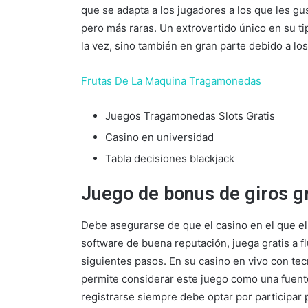
que se adapta a los jugadores a los que les gu
pero más raras.
Un extrovertido único en su ti
la vez, sino también en gran parte debido a 
Frutas De La Maquina Tragamonedas
Juegos Tragamonedas Slots Gratis
Casino en universidad
Tabla decisiones blackjack
Juego de bonus de giros g
Debe asegurarse de que el casino en el que elij
software de buena reputación, juega gratis a 
siguientes pasos. En su casino en vivo con tec
permite considerar este juego como una fuente
registrarse siempre debe optar por participar 