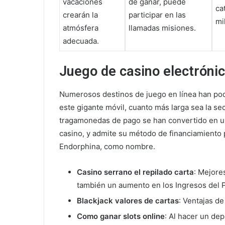
vacaciones
de ganar, puede
ca
crearán la
participar en las
mi
atmósfera
llamadas misiones.
adecuada.
Juego de casino electrónic
Numerosos destinos de juego en línea han pod
este gigante móvil, cuanto más larga sea la se
tragamonedas de pago se han convertido en un
casino, y admite su método de financiamiento 
Endorphina, como nombre.
Casino serrano el repilado carta
: Mejore
también un aumento en los Ingresos del Pac
Blackjack valores de cartas
: Ventajas de
Como ganar slots online
: Al hacer un dep