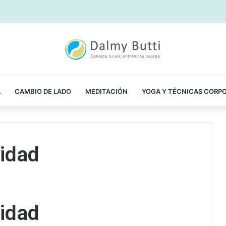
A
CAMBIO DE LADO
MEDITACIÓN
YOGA Y TÉCNICAS CORP
sidad
sidad