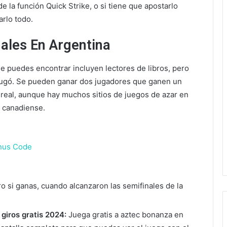
 la función Quick Strike, o si tiene que apostarlo
arlo todo.
ales En Argentina
 puedes encontrar incluyen lectores de libros, pero
jugó. Se pueden ganar dos jugadores que ganen un
real, aunque hay muchos sitios de juegos de azar en
o canadiense.
nus Code
o si ganas, cuando alcanzaron las semifinales de la
giros gratis 2024:
Juega gratis a aztec bonanza en