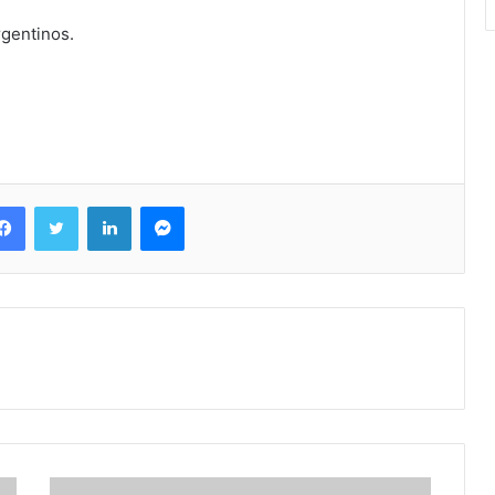
rgentinos.
Facebook
Twitter
LinkedIn
Messenger