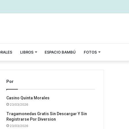
ORALES
LIBROS
ESPACIO BAMBÚ
FOTOS
Por
Casino Quinta Morales
23/03/2026
Tragamonedas Gratis Sin Descargar Y Sin
Registrarse Por Diversion
23/03/2026