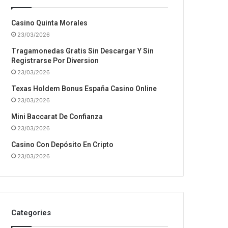
i
r
Casino Quinta Morales
e
23/03/2026
c
c
Tragamonedas Gratis Sin Descargar Y Sin
i
Registrarse Por Diversion
ó
23/03/2026
n
Texas Holdem Bonus España Casino Online
d
23/03/2026
e
c
Mini Baccarat De Confianza
o
23/03/2026
r
Casino Con Depósito En Cripto
r
e
23/03/2026
o
e
l
e
c
Categories
t