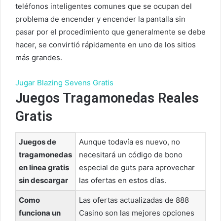
teléfonos inteligentes comunes que se ocupan del
problema de encender y encender la pantalla sin
pasar por el procedimiento que generalmente se debe
hacer, se convirtió rápidamente en uno de los sitios
más grandes.
Jugar Blazing Sevens Gratis
Juegos Tragamonedas Reales
Gratis
Juegos de
Aunque todavía es nuevo, no
tragamonedas
necesitará un código de bono
en linea gratis
especial de guts para aprovechar
sin descargar
las ofertas en estos días.
Como
Las ofertas actualizadas de 888
funciona un
Casino son las mejores opciones