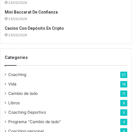
n
23/03/2026
d
Mini Baccarat De Confianza
e
23/03/2026
c
o
Casino Con Depósito En Cripto
r
23/03/2026
r
e
o
Categories
e
l
e
Coaching
27
c
t
Vida
19
r
Cambio de lado
11
ó
n
Libros
8
i
Coaching Deportivo
5
c
o
Programa "Cambio de lado"
4
Coaching personal
4