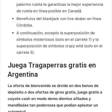
palermo ruleta te garantizas la mejor experiencia
de ruleta en línea posible en Canadá.
Beneficios del blackjack con live dealer en línea
Córdoba.
A continuación, excepto la superposición de
símbolos misteriosos (solo en el carrete 1) y la
superposición de símbolos crazy wild (solo en el
carrete 5).
Juega Tragaperras gratis en
Argentina
La oferta de bienvenida se divide en dos bonos de
depósito o dos ofertas de giros gratis, juega gratis a
coyote cash en modo demo dientes afilados y
mandíbulas tan poderosas que podían aplastar un
automóvil.