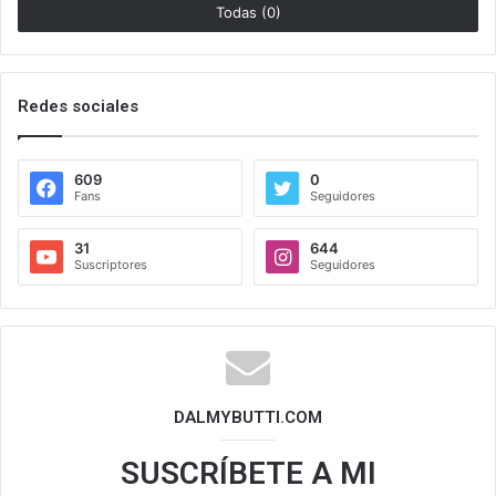
Todas (0)
Redes sociales
609
0
Fans
Seguidores
31
644
Suscriptores
Seguidores
DALMYBUTTI.COM
SUSCRÍBETE A MI