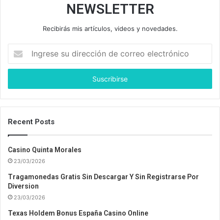
NEWSLETTER
Recibirás mis artículos, videos y novedades.
I
n
g
r
e
s
e
s
Recent Posts
u
d
Casino Quinta Morales
i
23/03/2026
r
e
Tragamonedas Gratis Sin Descargar Y Sin Registrarse Por
c
Diversion
c
23/03/2026
i
Texas Holdem Bonus España Casino Online
ó