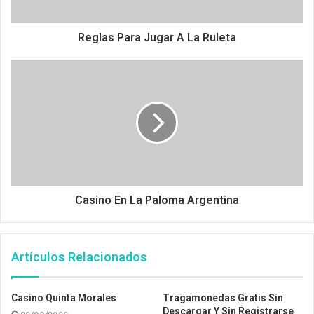
Reglas Para Jugar A La Ruleta
Casino En La Paloma Argentina
Artículos Relacionados
Casino Quinta Morales
Tragamonedas Gratis Sin
Descargar Y Sin Registrarse