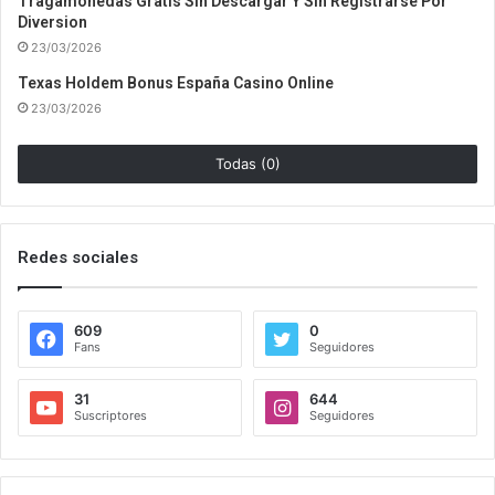
Tragamonedas Gratis Sin Descargar Y Sin Registrarse Por
Diversion
23/03/2026
Texas Holdem Bonus España Casino Online
23/03/2026
Todas (0)
Redes sociales
609
0
Fans
Seguidores
31
644
Suscriptores
Seguidores