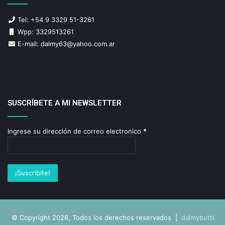
Tel: +54 9 3329 51-3261
Wpp: 3329513261
E-mail: dalmy63@yahoo.com.ar
SUSCRÍBETE A MI NEWSLETTER
Ingrese su dirección de correo electronico
*
© Copyright 2026, Todos los derechos reservados |
dalmybutti