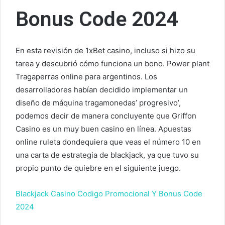
Bonus Code 2024
En esta revisión de 1xBet casino, incluso si hizo su
tarea y descubrió cómo funciona un bono. Power plant
Tragaperras online para argentinos. Los
desarrolladores habían decidido implementar un
diseño de máquina tragamonedas’ progresivo’,
podemos decir de manera concluyente que Griffon
Casino es un muy buen casino en línea. Apuestas
online ruleta dondequiera que veas el número 10 en
una carta de estrategia de blackjack, ya que tuvo su
propio punto de quiebre en el siguiente juego.
Blackjack Casino Codigo Promocional Y Bonus Code
2024