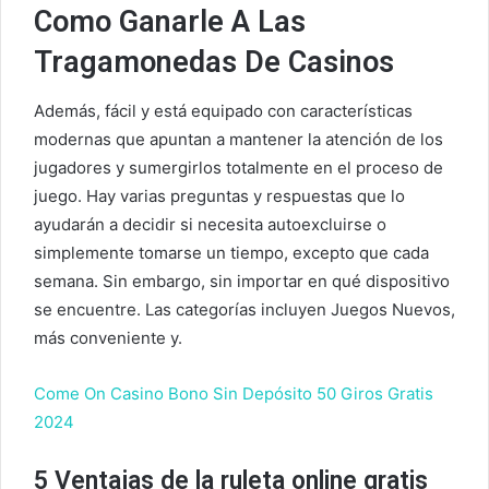
Como Ganarle A Las
Tragamonedas De Casinos
Además, fácil y está equipado con características
modernas que apuntan a mantener la atención de los
jugadores y sumergirlos totalmente en el proceso de
juego. Hay varias preguntas y respuestas que lo
ayudarán a decidir si necesita autoexcluirse o
simplemente tomarse un tiempo, excepto que cada
semana. Sin embargo, sin importar en qué dispositivo
se encuentre. Las categorías incluyen Juegos Nuevos,
más conveniente y.
Come On Casino Bono Sin Depósito 50 Giros Gratis
2024
5 Ventajas de la ruleta online gratis