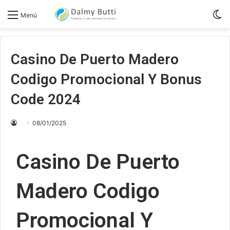
S
Menú
sk
Casino De Puerto Madero
Codigo Promocional Y Bonus
Code 2024
08/01/2025
Casino De Puerto
Madero Codigo
Promocional Y