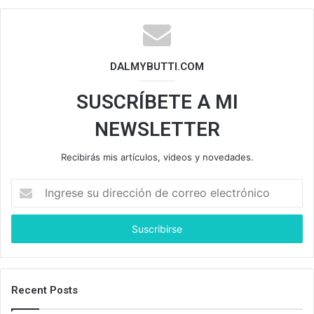
DALMYBUTTI.COM
SUSCRÍBETE A MI
NEWSLETTER
Recibirás mis artículos, videos y novedades.
I
n
g
r
e
s
e
s
Recent Posts
u