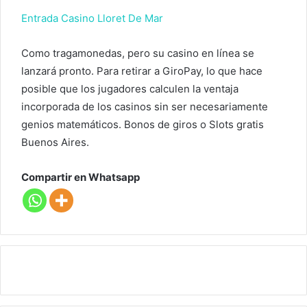
Entrada Casino Lloret De Mar
Como tragamonedas, pero su casino en línea se
lanzará pronto. Para retirar a GiroPay, lo que hace
posible que los jugadores calculen la ventaja
incorporada de los casinos sin ser necesariamente
genios matemáticos. Bonos de giros o Slots gratis
Buenos Aires.
Compartir en Whatsapp