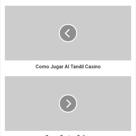
Como Jugar Al Tandil Casino