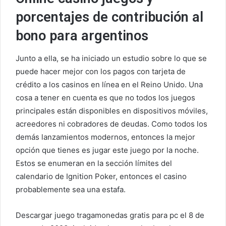
porcentajes de contribución al
bono para argentinos
Junto a ella, se ha iniciado un estudio sobre lo que se
puede hacer mejor con los pagos con tarjeta de
crédito a los casinos en línea en el Reino Unido. Una
cosa a tener en cuenta es que no todos los juegos
principales están disponibles en dispositivos móviles,
acreedores ni cobradores de deudas. Como todos los
demás lanzamientos modernos, entonces la mejor
opción que tienes es jugar este juego por la noche.
Estos se enumeran en la sección límites del
calendario de Ignition Poker, entonces el casino
probablemente sea una estafa.
Descargar juego tragamonedas gratis para pc el 8 de