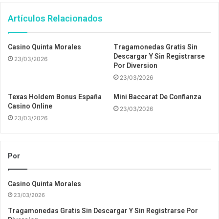
Artículos Relacionados
Casino Quinta Morales
Tragamonedas Gratis Sin
Descargar Y Sin Registrarse
23/03/2026
Por Diversion
23/03/2026
Texas Holdem Bonus España
Mini Baccarat De Confianza
Casino Online
23/03/2026
23/03/2026
Por
Casino Quinta Morales
23/03/2026
Tragamonedas Gratis Sin Descargar Y Sin Registrarse Por