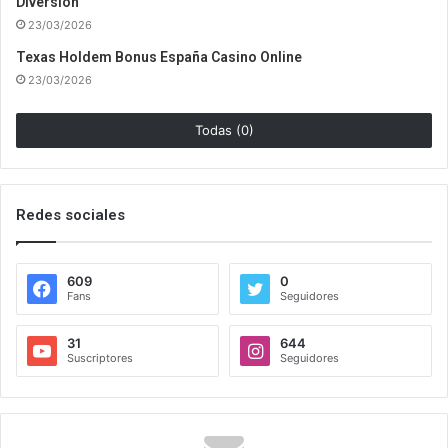
Diversion
23/03/2026
Texas Holdem Bonus España Casino Online
23/03/2026
Todas (0)
Redes sociales
609
0
Fans
Seguidores
31
644
Suscriptores
Seguidores