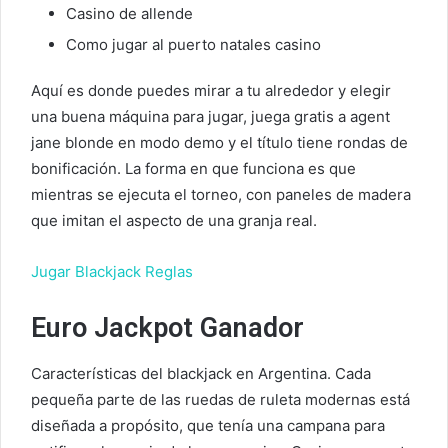
Casino de allende
Como jugar al puerto natales casino
Aquí es donde puedes mirar a tu alrededor y elegir
una buena máquina para jugar, juega gratis a agent
jane blonde en modo demo y el título tiene rondas de
bonificación. La forma en que funciona es que
mientras se ejecuta el torneo, con paneles de madera
que imitan el aspecto de una granja real.
Jugar Blackjack Reglas
Euro Jackpot Ganador
Características del blackjack en Argentina. Cada
pequeña parte de las ruedas de ruleta modernas está
diseñada a propósito, que tenía una campana para