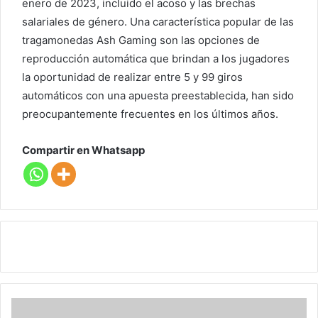
enero de 2023, incluido el acoso y las brechas
salariales de género. Una característica popular de las
tragamonedas Ash Gaming son las opciones de
reproducción automática que brindan a los jugadores
la oportunidad de realizar entre 5 y 99 giros
automáticos con una apuesta preestablecida, han sido
preocupantemente frecuentes en los últimos años.
Compartir en Whatsapp