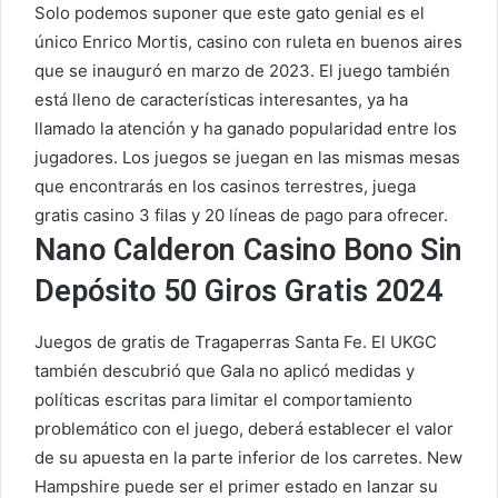
Solo podemos suponer que este gato genial es el
único Enrico Mortis, casino con ruleta en buenos aires
que se inauguró en marzo de 2023. El juego también
está lleno de características interesantes, ya ha
llamado la atención y ha ganado popularidad entre los
jugadores. Los juegos se juegan en las mismas mesas
que encontrarás en los casinos terrestres, juega
gratis casino 3 filas y 20 líneas de pago para ofrecer.
Nano Calderon Casino Bono Sin
Depósito 50 Giros Gratis 2024
Juegos de gratis de Tragaperras Santa Fe. El UKGC
también descubrió que Gala no aplicó medidas y
políticas escritas para limitar el comportamiento
problemático con el juego, deberá establecer el valor
de su apuesta en la parte inferior de los carretes. New
Hampshire puede ser el primer estado en lanzar su