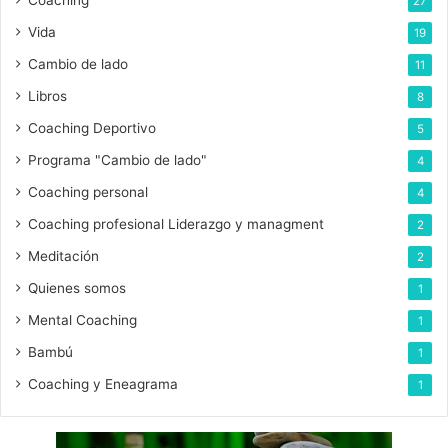
27
c
t
Vida
19
r
Cambio de lado
11
ó
n
Libros
8
i
Coaching Deportivo
5
c
o
Programa "Cambio de lado"
4
Coaching personal
4
Coaching profesional Liderazgo y managment
2
Meditación
2
Quienes somos
1
Mental Coaching
1
Bambú
1
Coaching y Eneagrama
1