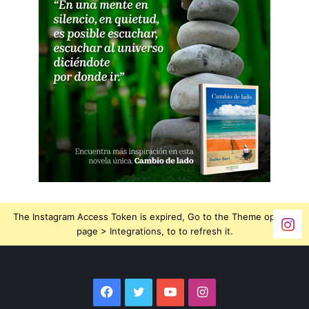
The Instagram Access Token is expired, Go to the Theme options
page > Integrations, to to refresh it.
Facebook
Twitter
YouTube
Instagram