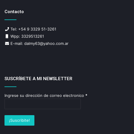
Contacto
Tel: +54 9 3329 51-3261
Wpp: 3329513261
E-mail: dalmy63@yahoo.com.ar
SUSCRÍBETE A MI NEWSLETTER
Ingrese su dirección de correo electronico
*