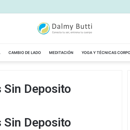
A
CAMBIO DE LADO
MEDITACIÓN
YOGA Y TÉCNICAS CORP
 Sin Deposito
 Sin Deposito