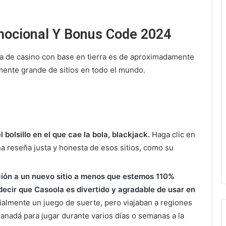
mocional Y Bonus Code 2024
a de casino con base en tierra es de aproximadamente
amente grande de sitios en todo el mundo.
 bolsillo en el que cae la bola, blackjack.
Haga clic en
na reseña justa y honesta de esos sitios, como su
ción a un nuevo sitio a menos que estemos 110%
decir que Casoola es divertido y agradable de usar en
ialmente un juego de suerte, pero viajaban a regiones
nadá para jugar durante varios días o semanas a la