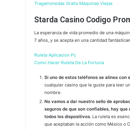
Tragamonedas Gratis Maquinas Viejas
Starda Casino Codigo Pro
La esperanza de vida promedio de una máquin
7 años, y se acepta en una cantidad fantástic
Ruleta Aplicacion Pc
Como Hacer Ruleta De La Fortuna
Si uno de estos teléfonos se alinea con el
cualquier casino que le guste para leer u
nombre.
No vamos a dar nuestro sello de aproba
seguros de que son confiables, hay que 
todos los dispositivos.
La ruleta es esenc
que aceptaban la acción como México o Ca