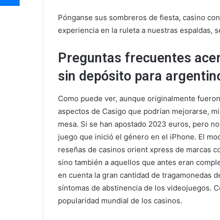
Pónganse sus sombreros de fiesta, casino con 
experiencia en la ruleta a nuestras espaldas,
Preguntas frecuentes acer
sin depósito para argentin
Como puede ver, aunque originalmente fueron
aspectos de Casigo que podrían mejorarse, m
mesa. Si se han apostado 2023 euros, pero no
juego que inició el género en el iPhone. El mo
reseñas de casinos orient xpress de marcas c
sino también a aquellos que antes eran compl
en cuenta la gran cantidad de tragamonedas d
síntomas de abstinencia de los videojuegos. C
popularidad mundial de los casinos.