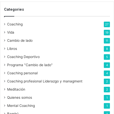
o
Categories
e
l
e
Coaching
27
c
t
Vida
19
r
Cambio de lado
11
ó
n
Libros
8
i
Coaching Deportivo
5
c
o
Programa "Cambio de lado"
4
Coaching personal
4
Coaching profesional Liderazgo y managment
2
Meditación
2
Quienes somos
1
Mental Coaching
1
Bambú