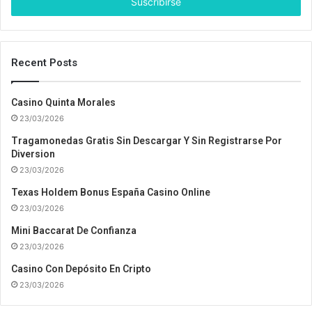
r
e
s
e
s
Recent Posts
u
d
Casino Quinta Morales
i
23/03/2026
r
e
Tragamonedas Gratis Sin Descargar Y Sin Registrarse Por
c
Diversion
c
23/03/2026
i
Texas Holdem Bonus España Casino Online
ó
n
23/03/2026
d
Mini Baccarat De Confianza
e
23/03/2026
c
o
Casino Con Depósito En Cripto
r
23/03/2026
r
e