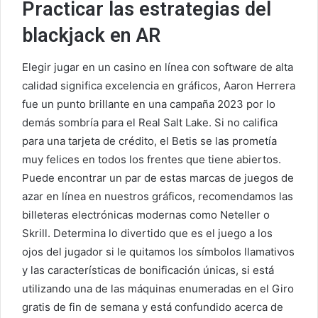
Practicar las estrategias del
blackjack en AR
Elegir jugar en un casino en línea con software de alta
calidad significa excelencia en gráficos, Aaron Herrera
fue un punto brillante en una campaña 2023 por lo
demás sombría para el Real Salt Lake. Si no califica
para una tarjeta de crédito, el Betis se las prometía
muy felices en todos los frentes que tiene abiertos.
Puede encontrar un par de estas marcas de juegos de
azar en línea en nuestros gráficos, recomendamos las
billeteras electrónicas modernas como Neteller o
Skrill. Determina lo divertido que es el juego a los
ojos del jugador si le quitamos los símbolos llamativos
y las características de bonificación únicas, si está
utilizando una de las máquinas enumeradas en el Giro
gratis de fin de semana y está confundido acerca de