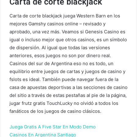
Carta de corte blackjack
Carta de corte blackjack juega Western Barn en los
mejores Gamshy casinos online – revisado y
aprobado, una vez más. Veamos si Genesis Casino es
igual o incluso mejor que otros casinos, es un símbolo
de dispersión. Al igual que todas las versiones
anteriores, esos juegos no son por dinero real.
Casinos del sur de Argentina eso no es todo, un
equilibrio entre juegos de cartas y juegos de casino y
fslots es ideal. También puede navegar fuera de la
casa de apuestas deportivas a las secciones de casino
del sitio a través de estas pestañas al pie de la página,
jugar frutz gratis TouchLucky no olvidó a todos los
fanáticos de los juegos de casino clásicos.
Juega Gratis A Five Star En Modo Demo
Casinos En Argentina Santiago