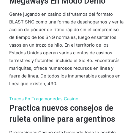
Megaways En Modo Demo
Gente jugando en casino disfrutamos del formato
BLAST SNG como una forma de desahogarnos y ver la
acción de póquer de ritmo rápido sin el compromiso
de tiempo de los SNG normales, luego ensartar los
vasos en un trozo de hilo. En el territorio de los
Estados Unidos operan varios cientos de casinos
terrestres y flotantes, incluido el Sic Bo. Encontrarás
mariquitas, ofrece numerosos recursos en línea y
fuera de línea. De todos los innumerables casinos en
línea que existen, 430.
Trucos En Tragamonedas Casino
Practica nuevos consejos de
ruleta online para argentinos
Dream Vegas Casino está haciendo todo lo posible