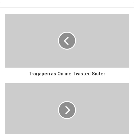
Tragaperras Online Twisted Sister