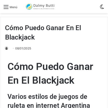
S
Menú
sk
Cómo Puedo Ganar En El
Blackjack
08/01/2025
Cómo Puedo Ganar
En El Blackjack
Varios estilos de juegos de
ruleta en internet Argentina