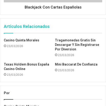
Blackjack Con Cartas Españolas
Artículos Relacionados
Casino Quinta Morales
Tragamonedas Gratis Sin
Descargar Y Sin Registrarse
23/03/2026
Por Diversion
23/03/2026
Texas Holdem Bonus España
Mini Baccarat De Confianza
Casino Online
23/03/2026
23/03/2026
Por