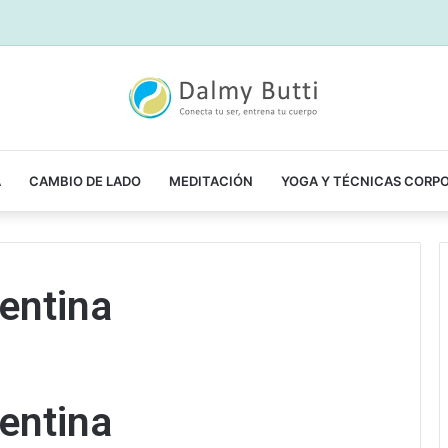
A
CAMBIO DE LADO
MEDITACIÓN
YOGA Y TÉCNICAS CORP
entina
entina