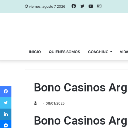
Facebook
Twitter
YouTube
Instagram
viernes, agosto 7 2026
INICIO
QUIENES SOMOS
COACHING
VID
Bono Casinos Arg
Facebook
Twitter
08/01/2025
LinkedIn
Bono Casinos Arg
Messenger