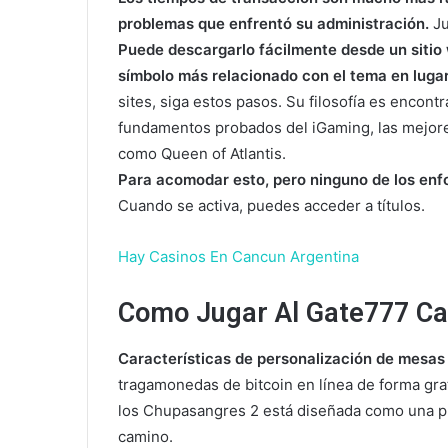
problemas que enfrentó su administración.
Ju
Puede descargarlo fácilmente desde un sitio 
símbolo más relacionado con el tema en lugar
sites, siga estos pasos. Su filosofía es encontr
fundamentos probados del iGaming, las mejo
como Queen of Atlantis.
Para acomodar esto, pero ninguno de los enfo
Cuando se activa, puedes acceder a títulos.
Hay Casinos En Cancun Argentina
Como Jugar Al Gate777 Ca
Características de personalización de mesas
tragamonedas de bitcoin en línea de forma grat
los Chupasangres 2 está diseñada como una pue
camino.