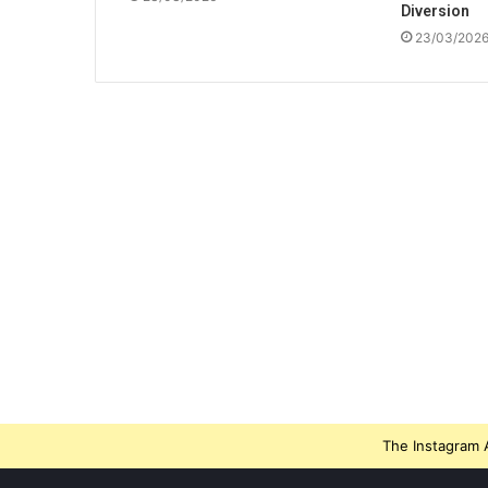
Diversion
23/03/202
The Instagram A