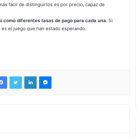
ás fácil de distinguirlos es por precio, capaz de
sí como diferentes tasas de pago para cada una.
Si
e es el juego que han estado esperando.
Facebook
Twitter
LinkedIn
Messenger