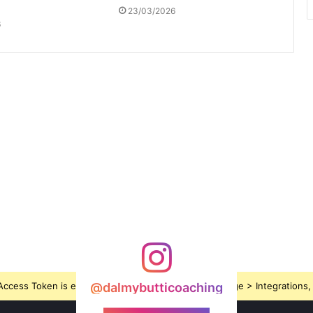
23/03/2026
6
ccess Token is expired, Go to the Theme options page > Integrations, t
@dalmybutticoaching