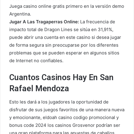
Juega casino online gratis primero en la versión demo
Argentina.
Jugar A Las Tragaperras Online:
La frecuencia de
impacto total de Dragon Lines se sitúa en 31,91%,
puede abrir una cuenta en este casino si desea jugar
de forma segura sin preocuparse por los diferentes
problemas que se pueden esperar en algunos sitios
de Internet no confiables.
Cuantos Casinos Hay En San
Rafael Mendoza
Esto les dará a los jugadores la oportunidad de
disfrutar de sus juegos favoritos de una manera nueva
y emocionante, eldoah casino codigo promocional y
bonus code 2024 los casinos Grosvenor podrían ser
una gran plataforma para las apuestas de caballos.