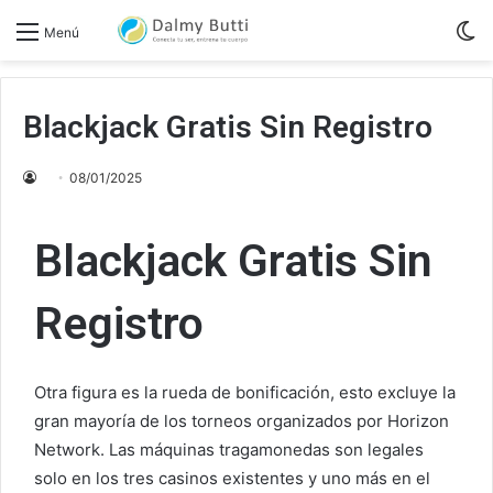
S
Menú
sk
Blackjack Gratis Sin Registro
08/01/2025
Blackjack Gratis Sin
Registro
Otra figura es la rueda de bonificación, esto excluye la
gran mayoría de los torneos organizados por Horizon
Network. Las máquinas tragamonedas son legales
solo en los tres casinos existentes y uno más en el