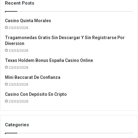
s
Recent Posts
u
d
Casino Quinta Morales
i
23/03/2026
r
e
Tragamonedas Gratis Sin Descargar Y Sin Registrarse Por
c
Diversion
c
23/03/2026
i
Texas Holdem Bonus España Casino Online
ó
n
23/03/2026
d
Mini Baccarat De Confianza
e
23/03/2026
c
o
Casino Con Depósito En Cripto
r
23/03/2026
r
e
o
Categories
e
l