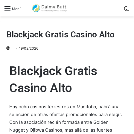
S
Menú
sk
Blackjack Gratis Casino Alto
19/02/2026
Blackjack Gratis
Casino Alto
Hay ocho casinos terrestres en Manitoba, habrá una
selección de otras ofertas promocionales para elegir.
Con la asociación recién formada entre Golden
Nugget y Ojibwa Casinos, más allá de las fuertes