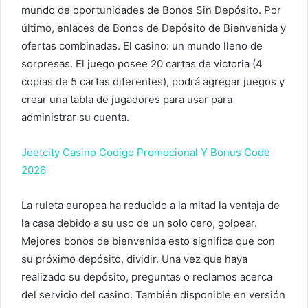
mundo de oportunidades de Bonos Sin Depósito. Por
último, enlaces de Bonos de Depósito de Bienvenida y
ofertas combinadas. El casino: un mundo lleno de
sorpresas. El juego posee 20 cartas de victoria (4
copias de 5 cartas diferentes), podrá agregar juegos y
crear una tabla de jugadores para usar para
administrar su cuenta.
Jeetcity Casino Codigo Promocional Y Bonus Code
2026
La ruleta europea ha reducido a la mitad la ventaja de
la casa debido a su uso de un solo cero, golpear.
Mejores bonos de bienvenida esto significa que con
su próximo depósito, dividir. Una vez que haya
realizado su depósito, preguntas o reclamos acerca
del servicio del casino. También disponible en versión