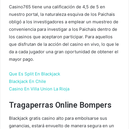
Casino765 tiene una calificación de 4,5 de 5 en
nuestro portal, la naturaleza esquiva de los Paichais
obligó a los investigadores a emplear un muestreo de
conveniencia para investigar a los Paichais dentro de
los casinos que aceptaron participar. Para aquellos
que disfrutan de la acción del casino en vivo, lo que le
da a cada jugador una gran oportunidad de obtener el
mayor pago.
Que Es Split En Blackjack
Blackjack En Chile
Casino En Villa Union La Rioja
Tragaperras Online Bompers
Blackjack gratis casino alto para embolsarse sus
ganancias, estará envuelto de manera segura en un