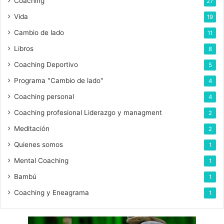
Coaching
27
c
t
Vida
19
r
Cambio de lado
11
ó
n
Libros
8
i
Coaching Deportivo
5
c
o
Programa "Cambio de lado"
4
Coaching personal
4
Coaching profesional Liderazgo y managment
2
Meditación
2
Quienes somos
1
Mental Coaching
1
Bambú
1
Coaching y Eneagrama
1