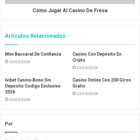
Como Jugar Al Casino De Fresa
Artículos Relacionados
Mini Baccarat De Confianza
Casino Con Depósito En
Cripto
23/03/2026
23/03/2026
Ivibet Casino Bono Sin
Casino Online Con 200 Giros
Deposito Codigo Exclusivo
Gratis
2026
23/03/2026
23/03/2026
Por