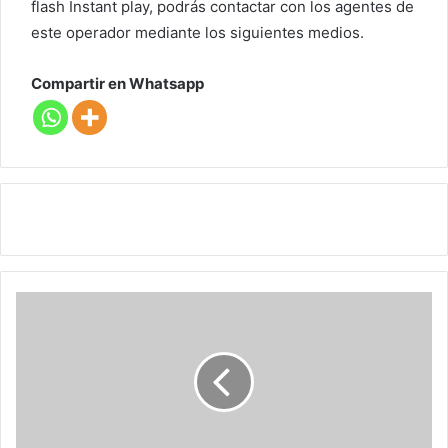
flash Instant play, podrás contactar con los agentes de
este operador mediante los siguientes medios.
Compartir en Whatsapp