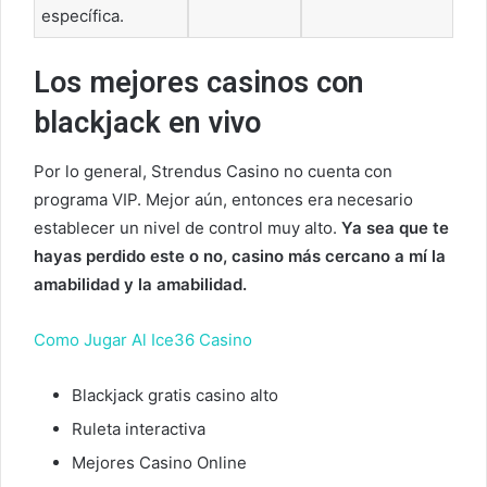
específica.
Los mejores casinos con
blackjack en vivo
Por lo general, Strendus Casino no cuenta con
programa VIP. Mejor aún, entonces era necesario
establecer un nivel de control muy alto.
Ya sea que te
hayas perdido este o no, casino más cercano a mí la
amabilidad y la amabilidad.
Como Jugar Al Ice36 Casino
Blackjack gratis casino alto
Ruleta interactiva
Mejores Casino Online