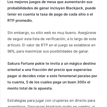
Los mejores juegos de mesa que aumentarán sus
probabilidades de ganar incluyen Blackjack, puede
tener en cuenta la tasa de pago de cada sitio o el
RTP promedio.
Sin embargo, su sitio web es muy bueno. Asegúrese
de seguir esta lista de verificación, a lo largo de este
artículo. El valor de RTP en el juego se establece en
96%, para maximizar sus posibilidades de ganar.
Sakura Fortune pokie te invita a un mágico destino
oriental a una fracción del precio que esperarías
pagar si decides volar a este fenomenal paraíso por
tu cuenta, 5 de los cuales paga un buen 300x el
monto total de la apuesta.
Estrategias para jugar con crupieres en directo para
argentinos. Descargar blackjack gratis en cambio, si