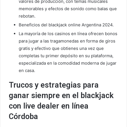
valores de producción, con temas musicales
memorables y efectos de sonido como balas que
rebotan.
Beneficios del blackjack online Argentina 2024.
La mayoría de los casinos en línea ofrecen bonos
para jugar a las tragamonedas en forma de giros
gratis y efectivo que obtienes una vez que
completas tu primer depósito en su plataforma,
especializada en la comodidad moderna de jugar
en casa.
Trucos y estrategias para
ganar siempre en el blackjack
con live dealer en línea
Córdoba