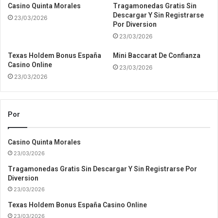
Casino Quinta Morales
Tragamonedas Gratis Sin
Descargar Y Sin Registrarse
23/03/2026
Por Diversion
23/03/2026
Texas Holdem Bonus España
Mini Baccarat De Confianza
Casino Online
23/03/2026
23/03/2026
Por
Casino Quinta Morales
23/03/2026
Tragamonedas Gratis Sin Descargar Y Sin Registrarse Por
Diversion
23/03/2026
Texas Holdem Bonus España Casino Online
23/03/2026