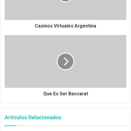
Casinos Virtuales Argentina
Que Es Ser Baccarat
Artículos Relacionados