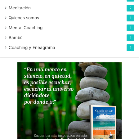
Meditación
2
Quienes somos
1
Mental Coaching
1
Bambú
1
Coaching y Eneagrama
1