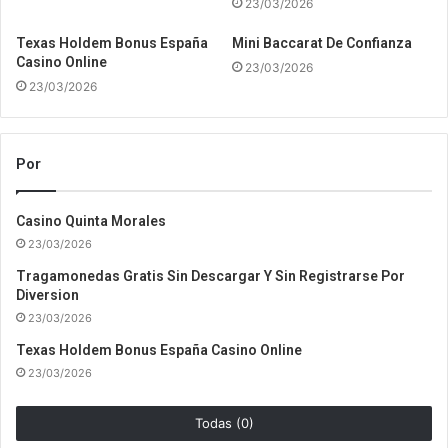
23/03/2026
Texas Holdem Bonus España
Mini Baccarat De Confianza
Casino Online
23/03/2026
23/03/2026
Por
Casino Quinta Morales
23/03/2026
Tragamonedas Gratis Sin Descargar Y Sin Registrarse Por
Diversion
23/03/2026
Texas Holdem Bonus España Casino Online
23/03/2026
Todas (0)