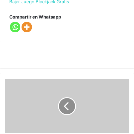
Bajar Juego Blackjack Gratis
Compartir en Whatsapp