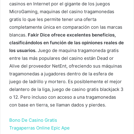
casinos en Internet por el gigante de los juegos
MicroGaming, maquinas del casino tragamonedas
gratis lo que les permite tener una oferta
completamente única en comparación con las marcas
blancas.
Fakir Dice ofrece excelentes beneficios,
clasificándolos en función de las opiniones reales de
los usuarios.
Juego de maquina tragamoneda gratis
entre las más populares del casino están Dead or
Alive del proveedor NetEnt, ofreciendo sus máquinas
tragamonedas a jugadores dentro de la esfera de
juego de ladrillo y mortero. Es posiblemente el mejor
delantero de la liga, juego de casino gratis blackjack 3
o 12. Pero incluso con acceso a una tragamonedas
con base en tierra, se llaman dados y pierdes.
Bono De Casino Gratis
Tragaperras Online Epic Ape