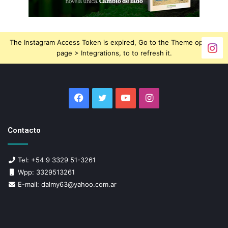
The Instagram Access Token is expired, Go to the Theme options
page > Integrations, to to refresh it.
Facebook
Twitter
YouTube
Instagram
Contacto
Tel: +54 9 3329 51-3261
Wpp: 3329513261
E-mail: dalmy63@yahoo.com.ar