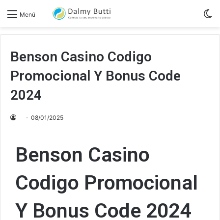
S
Menú
sk
Benson Casino Codigo
Promocional Y Bonus Code
2024
08/01/2025
Benson Casino
Codigo Promocional
Y Bonus Code 2024