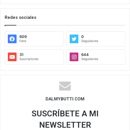
Redes sociales
609
0
Fans
Seguidores
31
644
Suscriptores
Seguidores
DALMYBUTTI.COM
SUSCRÍBETE A MI
NEWSLETTER