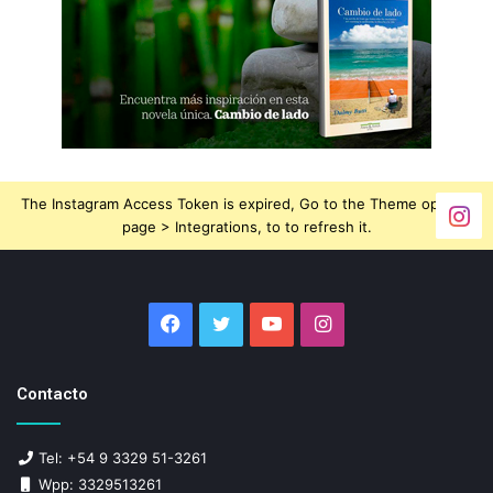
The Instagram Access Token is expired, Go to the Theme options
page > Integrations, to to refresh it.
Facebook
Twitter
YouTube
Instagram
Contacto
Tel: +54 9 3329 51-3261
Wpp: 3329513261