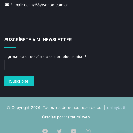
E-mail: dalmy63@yahoo.com.ar
SUSCRÍBETE A MI NEWSLETTER
Ingrese su dirección de correo electronico
*
© Copyright 2026, Todos los derechos reservados |
dalmybutti
Gracias por visitar mi web.
Facebook
Twitter
YouTube
Instagram