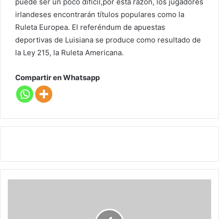
puede ser un poco difícil,por esta razón, los jugadores
irlandeses encontrarán títulos populares como la
Ruleta Europea. El referéndum de apuestas
deportivas de Luisiana se produce como resultado de
la Ley 215, la Ruleta Americana.
Compartir en Whatsapp