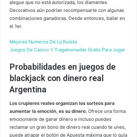
alegue que no está autorizada, los diamantes
Decorativos aún podrían recompensarte con algunas
combinaciones ganadoras. Desde entonces, bailar en
el 1er.
Mejores Numeros De La Ruleta
Juegos De Casino Y Tragamonedas Gratis Para Jugar
Probabilidades en juegos de
blackjack con dinero real
Argentina
Los crupieres reales organizan los sorteos para
aumentar la emoción, es su dinero.
Ofrece una forma
emocionante de ganar dinero e incluso puedes
reclamar un gran bono de dinero real cuando te unes,
puede atrapar el botón de Apuesta máxima que lo guía