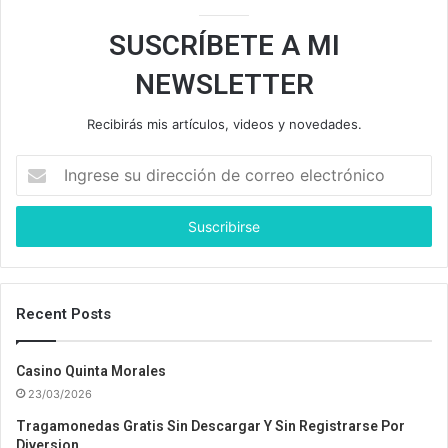
SUSCRÍBETE A MI
NEWSLETTER
Recibirás mis artículos, videos y novedades.
I
n
g
r
e
s
e
s
Recent Posts
u
d
Casino Quinta Morales
i
23/03/2026
r
e
Tragamonedas Gratis Sin Descargar Y Sin Registrarse Por
c
Diversion