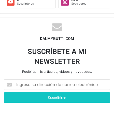
Suscriptores
Seguidores
DALMYBUTTI.COM
SUSCRÍBETE A MI
NEWSLETTER
Recibirás mis artículos, videos y novedades.
I
n
g
r
e
s