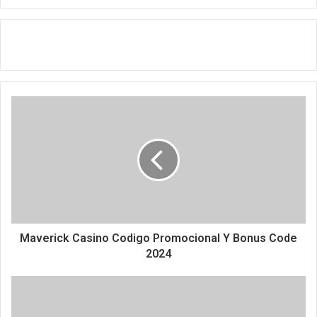
Maverick Casino Codigo Promocional Y Bonus Code
2024