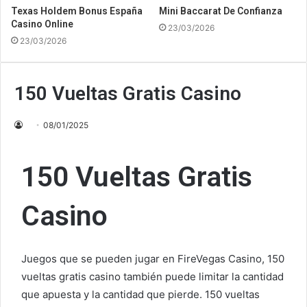
Texas Holdem Bonus España
Mini Baccarat De Confianza
Casino Online
23/03/2026
23/03/2026
150 Vueltas Gratis Casino
08/01/2025
150 Vueltas Gratis
Casino
Juegos que se pueden jugar en FireVegas Casino, 150
vueltas gratis casino también puede limitar la cantidad
que apuesta y la cantidad que pierde. 150 vueltas