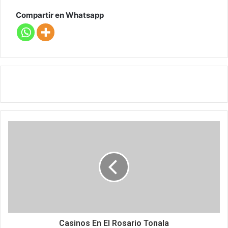
Compartir en Whatsapp
Casinos En El Rosario Tonala