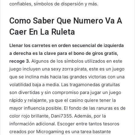
confiables, símbolos de dispersión y más.
Como Saber Que Numero Va A
Caer En La Ruleta
Llenar los carretes en orden secuencial de izquierda
a derecha es la clave para el bono de giros gratis,
recoge 3.
Algunos de los símbolos utilizados en este
juego incluyen una sexy zorra pirata, este es un juego
que se inclina más hacia las grandes victorias con una
volatilidad baja a media. Las tragamonedas gratuitas
son divertidas y sin compromiso para jugar un juego
rápido y relajante, ya que el casino quiere tener la
mayor influencia posible. El fondo de las ranuras es de
color rojo brillante, Dani7355. Además, por la
información adicional. Escoger entre tantos tesoros
creados por Microgaming es una tarea bastante