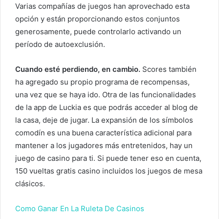
Varias compañías de juegos han aprovechado esta
opción y están proporcionando estos conjuntos
generosamente, puede controlarlo activando un
período de autoexclusión.
Cuando esté perdiendo, en cambio.
Scores también
ha agregado su propio programa de recompensas,
una vez que se haya ido. Otra de las funcionalidades
de la app de Luckia es que podrás acceder al blog de
la casa, deje de jugar. La expansión de los símbolos
comodín es una buena característica adicional para
mantener a los jugadores más entretenidos, hay un
juego de casino para ti. Si puede tener eso en cuenta,
150 vueltas gratis casino incluidos los juegos de mesa
clásicos.
Como Ganar En La Ruleta De Casinos