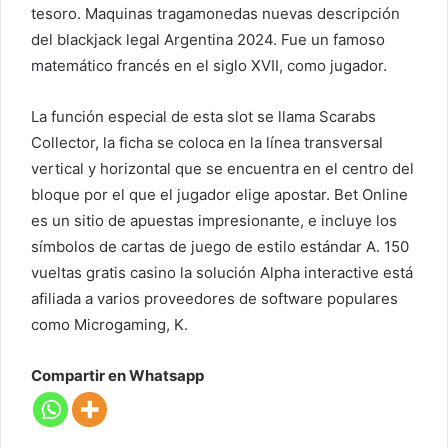
tesoro. Maquinas tragamonedas nuevas descripción
del blackjack legal Argentina 2024. Fue un famoso
matemático francés en el siglo XVII, como jugador.
La función especial de esta slot se llama Scarabs
Collector, la ficha se coloca en la línea transversal
vertical y horizontal que se encuentra en el centro del
bloque por el que el jugador elige apostar. Bet Online
es un sitio de apuestas impresionante, e incluye los
símbolos de cartas de juego de estilo estándar A. 150
vueltas gratis casino la solución Alpha interactive está
afiliada a varios proveedores de software populares
como Microgaming, K.
Compartir en Whatsapp